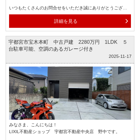
いつもたくさんのお問合せをいただき誠にありがとうござい
ます！
詳細を見る
先日那須塩原に行きましたが、その際に夢の吊り橋にも立ち
寄りました。
宇都宮市宝木本町 中古戸建 2280万円 1LDK ５
ここは昨年も訪れましたが、色味がとても鮮やかです。
台駐車可能、空調のあるガレージ付き
規模は大きくないですが、鮮やかさはこの辺りでもトップク
ラスではないでしょうか ？
2025-11-17
弊社では各ポータルサイトへ掲載されている物件はほぼ全て
ご紹介可能でございます。
もしインターネットで気になる物件がございましたら、ぜひ
お気軽にお申しつけくださいませ。
みなさま、こんにちは！
LIXIL不動産ショップ 宇都宮不動産中央店 野中です。