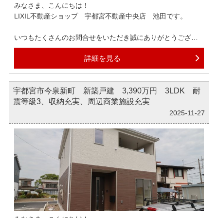
みなさま、こんにちは！
LIXIL不動産ショップ 宇都宮不動産中央店 池田です。
いつもたくさんのお問合せをいただき誠にありがとうござい
ます！
詳細を見る
昨日マイカーのタイヤ交換の予約を致しました。
タイヤクロークを使用しているので、取り寄せもあり10日交
宇都宮市今泉新町 新築戸建 3,390万円 3LDK 耐
換までの時間を見る必要があります。
震等級3、収納充実、周辺商業施設充実
また、更新料で年1万円強かかるようです。
現在自宅保管に切り替えようか本気で検討をしているところ
2025-11-27
です。
弊社では各ポータルサイトへ掲載されている物件はほぼ全て
ご紹介可能でございます。
もしインターネットで気になる物件がございましたら、ぜひ
お気軽にお申しつけくださいませ。