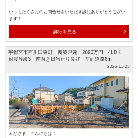
いつもたくさんのお問合せをいただき誠にありがとうござい
ます！
詳細を見る
本日のおすすめ物件は【サーパスザ・タワー宇都宮3階 4420
万円】です！
☆JR宇都宮駅徒歩約6分☆免震構造マンション☆通勤・通学に
宇都宮市西川田東町 新築戸建 2890万円 4LDK
便利☆小学校まで徒歩約9分☆
耐震等級3 南向き日当たり良好 前面道路6m
☆オーナーズラウンジ完備☆顔認証システム採用☆自然景観と
都市景観の双方を楽しめる築浅マンション☆
2025-11-23
ぜひご覧ください！！
弊社では各ポータルサイトへ掲載されている物件はほぼ全て
ご紹介可能でございます。
もしインターネットで気になる物件がございましたら、ぜひ
お気軽にお申しつけくださいませ。
グループ創業６０周年、地域密着で多くの方の住まいをサポ
みなさま、こんにちは！
ートしております。