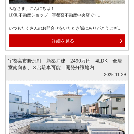
みなさま、こんにちは！
LIXIL不動産ショップ 宇都宮不動産中央店です。
いつもたくさんのお問合せをいただき誠にありがとうござい
ます！
詳細を見る
先日はお出かけのついでにイルミネーションを見てきました
☆彡
宇都宮市野沢町 新築戸建 2490万円 4LDK 全居
いろんなところで開催しているので、あちこち楽しみに行っ
室南向き、３台駐車可能、開発分譲地内
てみたいです。
2025-11-29
弊社では各ポータルサイトへ掲載されている物件はほぼ全て
ご紹介可能でございます。
もしインターネットで気になる物件がございましたら、ぜひ
お気軽にお申しつけくださいませ。
グループ創業６０周年、地域密着で多くの方の住まいをサポ
ートしております。
物件探しだけでなく、住宅ローンのご相談についても、ぜひ