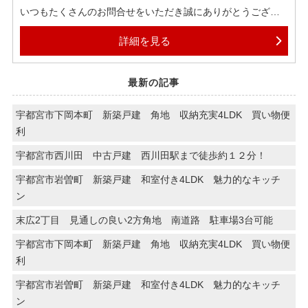
いつもたくさんのお問合せをいただき誠にありがとうござい
ます！
詳細を見る
気になっている山があります。
お天気山と風雨雷山です。
最新の記事
名前がかっこいい！
宇都宮市下岡本町 新築戸建 角地 収納充実4LDK 買い物便
風雨雷山、見た目は普通です。
利
弊社では各ポータルサイトへ掲載されている物件はほぼ全て
宇都宮市西川田 中古戸建 西川田駅まで徒歩約１２分！
ご紹介可能でございます。
もしインターネットで気になる物件がございましたら、ぜひ
宇都宮市岩曽町 新築戸建 和室付き4LDK 魅力的なキッチ
お気軽にお申しつけくださいませ。
ン
末広2丁目 見通しの良い2方角地 南道路 駐車場3台可能
グループ創業６０周年、地域密着で多くの方の住まいをサポ
ートしております。
宇都宮市下岡本町 新築戸建 角地 収納充実4LDK 買い物便
物件探しだけでなく、住宅ローンのご相談についても、ぜひ
利
気軽にお問合せくださいませ。
宇都宮市岩曽町 新築戸建 和室付き4LDK 魅力的なキッチ
ン