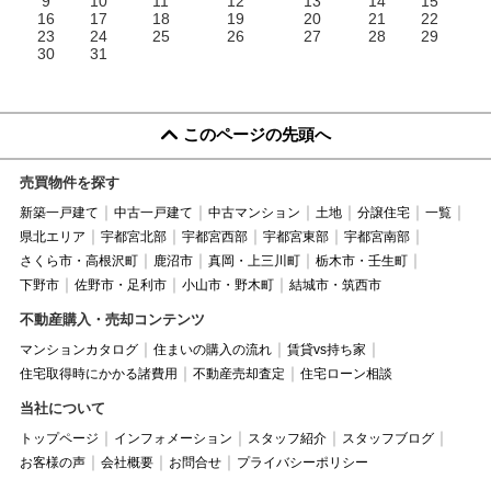
9
10
11
12
13
14
15
16
17
18
19
20
21
22
23
24
25
26
27
28
29
30
31
このページの先頭へ
売買物件を探す
新築一戸建て
中古一戸建て
中古マンション
土地
分譲住宅
一覧
県北エリア
宇都宮北部
宇都宮西部
宇都宮東部
宇都宮南部
さくら市・高根沢町
鹿沼市
真岡・上三川町
栃木市・壬生町
下野市
佐野市・足利市
小山市・野木町
結城市・筑西市
不動産購入・売却コンテンツ
マンションカタログ
住まいの購入の流れ
賃貸vs持ち家
住宅取得時にかかる諸費用
不動産売却査定
住宅ローン相談
当社について
トップページ
インフォメーション
スタッフ紹介
スタッフブログ
お客様の声
会社概要
お問合せ
プライバシーポリシー