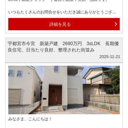
いつもたくさんのお問合せをいただき誠にありがとうござい
ます！
詳細を見る
大分気温が下がってきて我が家ではストーブが毎日稼働して
おります。
宇都宮市今宮 新築戸建 2690万円 3sLDK 長期優
うっかり忘れがちになるのですが、そろそろタイヤを履き替
良住宅、日当たり良好、整理された街並み
えねばと考えております。
私は横着なので、タイヤをお店に預けており、取り寄せには
2025-11-21
10日以上かかるようです。
なので、タイヤ交換はどうしても12月上旬にはなってしまい
そうです。
それまで雪が降らない事を祈ります。
弊社では各ポータルサイトへ掲載されている物件はほぼ全て
ご紹介可能でございます。
もしインターネットで気になる物件がございましたら、ぜひ
お気軽にお申しつけくださいませ。
みなさま、こんにちは！