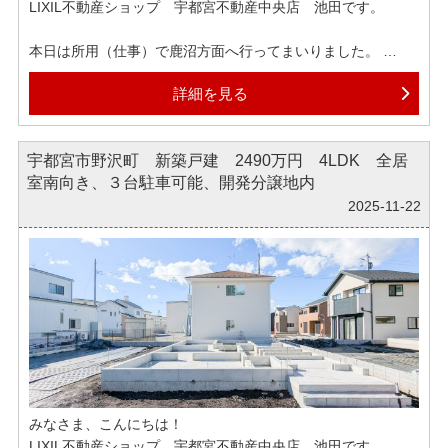
LIXIL不動産ショップ 宇都宮不動産中央店 池田です。
物件探しだけでなく、住宅ローンのご相談についても、ぜひ
気軽にお問合せくださいませ。
本日は所用（仕事）で鹿沼方面へ行ってまいりました。
曇っていたせいか大分肌寒かったです。宇都宮と鹿沼では気
詳細を見る
温が違うのでしょうか？
鹿沼といえば紅葉の時期には行けなかったですが、大芦川か
ら古峯神社辺りのスポット
宇都宮市野沢町 新築戸建 2490万円 4LDK 全居
が大好きです。他にも見所のスポットが有るのでしょうね。
室南向き、３台駐車可能、開発分譲地内
弊社では各ポータルサイトへ掲載されている物件はほぼ全て
2025-11-22
ご紹介可能でございます。
もしインターネットで気になる物件がございましたら、ぜひ
お気軽にお申しつけくださいませ。
みなさま、こんにちは！
LIXIL不動産ショップ 宇都宮不動産中央店 池田です。