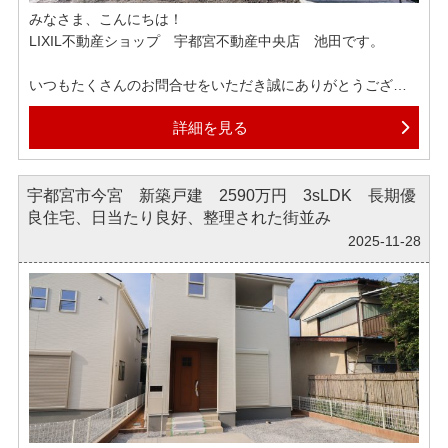
みなさま、こんにちは！
気軽にお問合せくださいませ。
LIXIL不動産ショップ 宇都宮不動産中央店 池田です。
いつもたくさんのお問合せをいただき誠にありがとうござい
ます！
詳細を見る
昨日はブラックフライデーでしたが、私が良く買うアパレル
メーカーがセールを実施しておりました。
宇都宮市今宮 新築戸建 2590万円 3sLDK 長期優
気になっていたブルゾンが10％の値引きで、クーポンも使用
良住宅、日当たり良好、整理された街並み
できたので、つい購入してしまいました。
これで今年の冬の寒さを乗り切りたいと思います。
2025-11-28
弊社では各ポータルサイトへ掲載されている物件はほぼ全て
ご紹介可能でございます。
もしインターネットで気になる物件がございましたら、ぜひ
お気軽にお申しつけくださいませ。