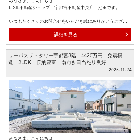
みなさま、こんにちは！
LIXIL不動産ショップ 宇都宮不動産中央店 池田です。
いつもたくさんのお問合せをいただき誠にありがとうござい
ます！
詳細を見る
まもなく12月となります。インフルエンザが流行っているよ
うなのでお気を付け下さい。
サーパスザ・タワー宇都宮3階 4420万円 免震構
今週の休みは買い出しのついでに、真岡市にある日光開山の
造 2LDK 収納豊富 南向き日当たり良好
祖勝道上人生誕の地とされるお寺に行ってきました。
有名なスポットではないのですが、雰囲気のある良い所でし
2025-11-24
た。
日光開山の祖がこのような所で生まれたのか、と歴史にふれ
感慨深いものがありました。
弊社では各ポータルサイトへ掲載されている物件はほぼ全て
ご紹介可能でございます。
もしインターネットで気になる物件がございましたら、ぜひ
お気軽にお申しつけくださいませ。
みなさま、こんにちは！