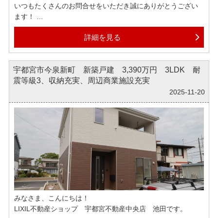
いつもたくさんのお問合せをいただき誠にありがとうござい
ます！
詳細を見る
本日のおすすめ物件は、【宇都宮市今宮1丁目 新築戸建】で
す！
☆東武線「江曽島」駅徒歩18分☆小学校まで徒歩7分☆スーパ
宇都宮市今泉新町 新築戸建 3,390万円 3LDK 耐
ー・コンビニ徒歩圏内☆
震等級3、収納充実、周辺商業施設充実
☆都市ガスエリア☆☆インナーバルコニー付き☆
2025-11-20
弊社では各ポータルサイトへ掲載されている物件はほぼ全て
ご紹介可能でございます。
もしインターネットで気になる物件がございましたら、ぜひ
お気軽にお申しつけくださいませ。
グループ創業６０周年、地域密着で多くの方の住まいをサポ
ートしております。
物件探しだけでなく、住宅ローンのご相談についても、ぜひ
みなさま、こんにちは！
気軽にお問合せくださいませ。
LIXIL不動産ショップ 宇都宮不動産中央店 池田です。