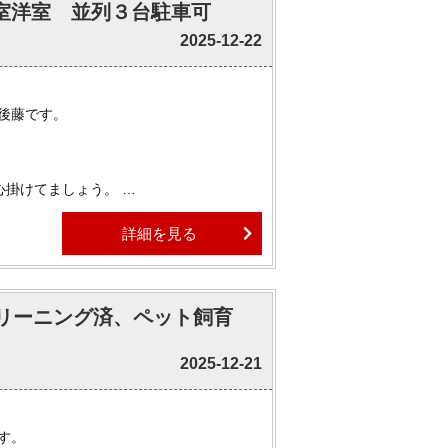
居室洋室 並列３台駐車可
2025-12-22
物件はほぼ全てご紹介可能でございます。
ましたら、ぜひお気軽にお申しつけくださ
の後藤です。
。
心掛けてましょう。
詳細を見る
ございます！
ます。
クリーニング済、ペット飼育
物件はほぼ全てご紹介可能でございます。
ましたら、ぜひお気軽にお申しつけくださ
2025-12-21
です。