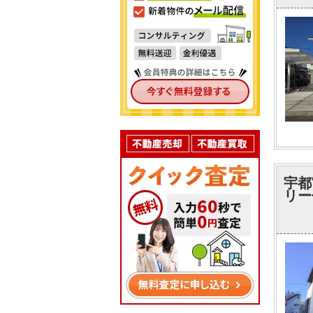
宇都
リー