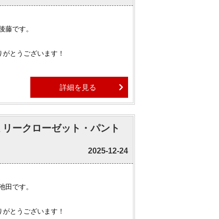
 後藤です。
りがとうございます！
詳細を見る
は、
、年末年始休業を頂きます。
ァミリークローゼット・パント
めまして、
おり営業いたします。
2025-12-24
ませ。
 池田です。
物件はほぼ全てご紹介可能でございます。
ましたら、ぜひお気軽にお申しつけくださ
りがとうございます！