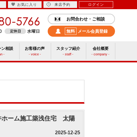
お気に入り
来店予約
ログイン
お問合わせ・ご相談
無料
メール会員登録
ーン相談
お客様の声
スタッフ紹介
会社概要
an -
- voice -
- staff -
- company -
中古リフォーム
三井ホーム施工築浅住宅 太陽
2025-12-25