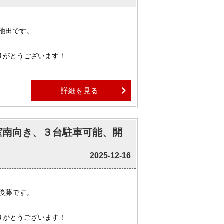
 池田です。
りがとうございます！
詳細を見る
い10年来の友人と忘年会をしに行ってまい
居室南向き、３台駐車可能、開
物件はほぼ全てご紹介可能でございます。
2025-12-16
ましたら、ぜひお気軽にお申しつけくださ
 後藤です。
りがとうございます！