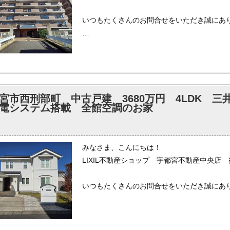
いつもたくさんのお問合せをいただき誠にあ
少しずつ、日の入り時刻が伸びてきています
日の出は遅くなってきています。
日が伸びたなあ、と実感する頃までは気にな
宮市西刑部町 中古戸建 3680万円 4LDK 
弊社では各ポータルサイトへ掲載されている
電システム搭載 全館空調のお家
もしインターネットで気になる物件がござい
いませ。
みなさま、こんにちは！
グループ創業６０周年、地域密着で多くの方
LIXIL不動産ショップ 宇都宮不動産中央店
物件探しだけでなく、住宅ローンのご相談に
せ。
いつもたくさんのお問合せをいただき誠にあ
本日は現時点で晴れ間が見えますが、これか
クリスマス、年末年始まであと少し。