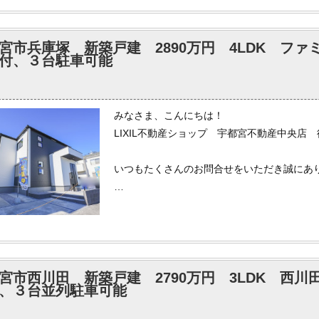
体調万全でのぞみたいところです。
宮市兵庫塚 新築戸建 2890万円 4LDK フ
弊社では各ポータルサイトへ掲載されている
付、３台駐車可能
もしインターネットで気になる物件がござい
いませ。
みなさま、こんにちは！
LIXIL不動産ショップ 宇都宮不動産中央店
いつもたくさんのお問合せをいただき誠にあ
先日、遅ればせながら、地元の神社で息子の
この前までよちよち歩きだったように感じま
子供の成長はあっという間なので、子供との
た。
宮市西川田 新築戸建 2790万円 3LDK 西
、３台並列駐車可能
弊社では各ポータルサイトへ掲載されている
もしインターネットで気になる物件がござい