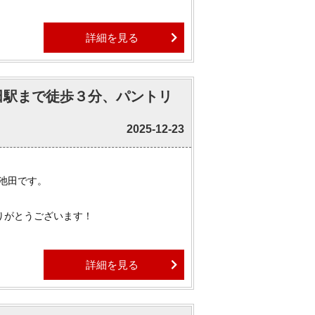
でしょうか。
詳細を見る
しかと思います。
精峠は明日12月25日より通行止めとなる
川田駅まで徒歩３分、パントリ
たです。
す。
2025-12-23
物件はほぼ全てご紹介可能でございます。
ましたら、ぜひお気軽にお申しつけくださ
 池田です。
りがとうございます！
えたこともあり、奥日光まで行ってみまし
詳細を見る
氷は思ったほど多くなかったです。
ます。（写真は湯ノ湖です。）