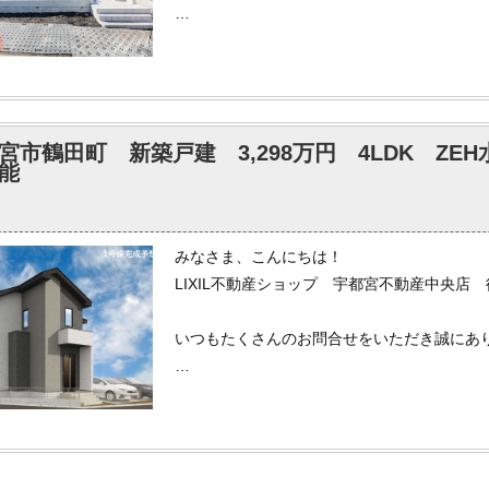
本日も快晴です。
こんな日に物件の写真を撮影すると、とても
いつもより仕事がちょっと楽しくなります。
宮市鶴田町 新築戸建 3,298万円 4LDK Z
弊社では各ポータルサイトへ掲載されている
能
もしインターネットで気になる物件がござい
いませ。
みなさま、こんにちは！
LIXIL不動産ショップ 宇都宮不動産中央店
いつもたくさんのお問合せをいただき誠にあ
本日は快晴で、とても清々しい気分です。
年末まであと少し。健康第一で過ごしましょ