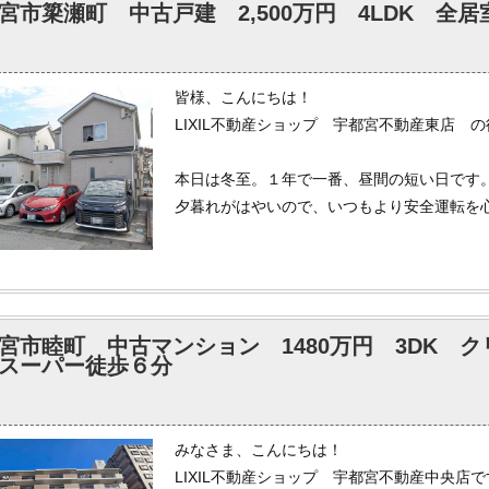
宮市簗瀬町 中古戸建 2,500万円 4LDK 全
弊社では各ポータルサイトへ掲載されている
もしインターネットで気になる物件がござい
皆様、こんにちは！
いませ。
LIXIL不動産ショップ 宇都宮不動産東店 
本日は冬至。１年で一番、昼間の短い日です
夕暮れがはやいので、いつもより安全運転を
いつもたくさんのお問合せを誠にありがとう
本日も皆様からのお問合せをお待ちしており
宮市睦町 中古マンション 1480万円 3DK 
弊社では各ポータルサイトへ掲載されている
スーパー徒歩６分
もしインターネットで気になる物件がござい
いませ。
みなさま、こんにちは！
LIXIL不動産ショップ 宇都宮不動産中央店