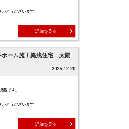
りがとうございます！
。
詳細を見る
って観察してしまう例年行事です
三井ホーム施工築浅住宅 太陽
物件はほぼ全てご紹介可能でございます。
ましたら、ぜひお気軽にお申しつけくださ
2025-12-20
の住まいをサポートしております。
 後藤です。
ついても、ぜひ気軽にお問合せくださいま
りがとうございます！
ら天気が崩れるようです。
詳細を見る