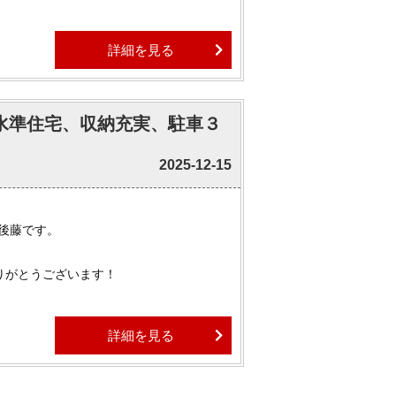
詳細を見る
綺麗に撮れます。
EH水準住宅、収納充実、駐車３
物件はほぼ全てご紹介可能でございます。
ましたら、ぜひお気軽にお申しつけくださ
2025-12-15
 後藤です。
りがとうございます！
詳細を見る
う。