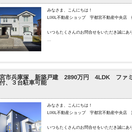
みなさま、こんにちは！
LIXIL不動産ショップ 宇都宮不動産中央店
いつもたくさんのお問合せをいただき誠にあ
【年末年始休業のお知らせ】
誠に勝手ながら当社、宇都宮不動産株式会社
１２月２６日（金）から１月３日（土）まで
宮市兵庫塚 新築戸建 2890万円 4LDK フ
インターネットでのお問合せへのご連絡を含
付、３台駐車可能
新年２０２６年１月４日（日）より、通常ど
皆様、どうぞ良いお年を過ごされてください
みなさま、こんにちは！
LIXIL不動産ショップ 宇都宮不動産中央店
弊社では各ポータルサイトへ掲載されている
もしインターネットで気になる物件がござい
いつもたくさんのお問合せをいただき誠にあ
いませ。