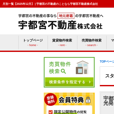
月別一覧【2025年12月】 | 宇都宮の不動産のことなら宇都宮不動産株式会社
トップページ
賃貸物件検索
売買物件検索
- home -
- rent -
- search -
賃貸vs持ち家
マン
TOPペー
ス
宇都
光発