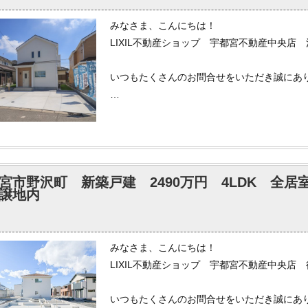
いませ。
みなさま、こんにちは！
LIXIL不動産ショップ 宇都宮不動産中央店
いつもたくさんのお問合せをいただき誠にあ
弊社は年末は26日より年末休業となります。
私事ですが、28日、29日は東京方面に向か
ります。
今から大変楽しみです。
宮市野沢町 新築戸建 2490万円 4LDK 全
譲地内
弊社では各ポータルサイトへ掲載されている
もしインターネットで気になる物件がござい
いませ。
みなさま、こんにちは！
LIXIL不動産ショップ 宇都宮不動産中央店
いつもたくさんのお問合せをいただき誠にあ