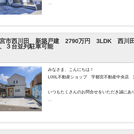
本日はクリスマスイブですがいかがお過ごし
まもなく本年も終了となり慌ただしくお過ご
先日奥日光へ行って雪を見て参りましたが、金
ようです。
宮市西川田 新築戸建 2790万円 3LDK 西
閉鎖ぎりぎり前に行って眺めを見れて良かっ
、３台並列駐車可能
来年紅葉の時期にまた行ってみたいと思いま
弊社では各ポータルサイトへ掲載されている
みなさま、こんにちは！
もしインターネットで気になる物件がござい
LIXIL不動産ショップ 宇都宮不動産中央店
いませ。
いつもたくさんのお問合せをいただき誠にあ
今回のお休みはスタッドレスタイヤに履き替
た。
まだ本格的な寒さが来ていないようで、雪や
また、1月～2月で一度行ってみたいと思い