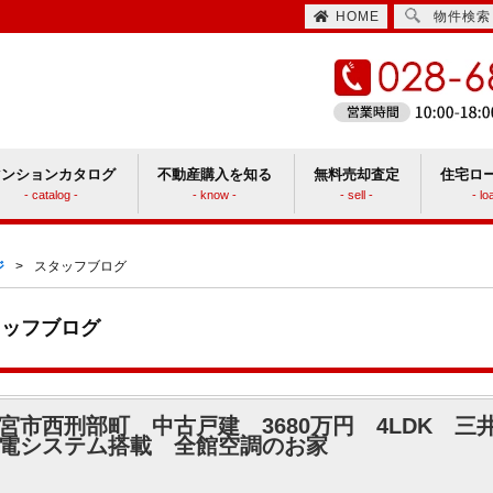
HOME
物件検索
マンションカタログ
不動産購入を知る
無料売却査定
住宅ロ
- catalog -
- know -
- sell -
- lo
住宅取得時にかかる諸費用
ションと戸建てどっちがいい？
ジ
>
スタッフブログ
タッフブログ
宮市西刑部町 中古戸建 3680万円 4LDK 
電システム搭載 全館空調のお家