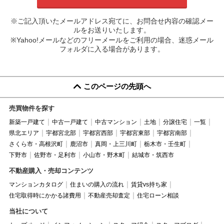
※ご記入頂いたメールアドレス宛てに、お問合せ内容の確認メー
ルをお送りいたします。
※Yahoo!メールなどのフリーメールをご利用の場合、迷惑メール
フォルダに入る場合があります。
このページの先頭へ
売買物件を探す
新築一戸建て
中古一戸建て
中古マンション
土地
分譲住宅
一覧
県北エリア
宇都宮北部
宇都宮西部
宇都宮東部
宇都宮南部
さくら市・高根沢町
鹿沼市
真岡・上三川町
栃木市・壬生町
下野市
佐野市・足利市
小山市・野木町
結城市・筑西市
不動産購入・売却コンテンツ
マンションカタログ
住まいの購入の流れ
賃貸vs持ち家
住宅取得時にかかる諸費用
不動産売却査定
住宅ローン相談
当社について