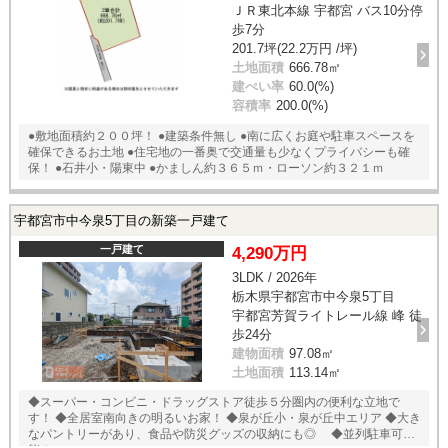
ＪＲ東北本線 宇都宮 バス10分停
歩7分
201.7坪(22.2万円 /坪)
土地面積
666.78㎡
建ぺい率
60.0(%)
容積率
200.0(%)
●敷地面積約２００坪！ ●建築条件無し ●南に広くお庭や駐車スペースを
確保できるお土地 ●住宅地の一番奥で交通量も少なくプライバシーも確
保！ ●石井小・陽東中 ●かましん約３６５ｍ・ローソン約３２１ｍ
宇都宮市中今泉5丁目の新築一戸建て
一戸建て
4,290万円
3LDK / 2026年
栃木県宇都宮市中今泉5丁目
宇都宮芳賀ライトレール線 峰 徒
歩24分
建物面積
97.08㎡
土地面積
113.14㎡
◆スーパー・コンビニ・ドラッグストア徒歩５分圏内の便利な立地で
す！ ◆全居室南向きの明るいお家！ ◆泉が丘小・泉が丘中エリア ◆大き
なパントリーがあり、食品や防災グッズの収納にも◎ ◆並列駐車可