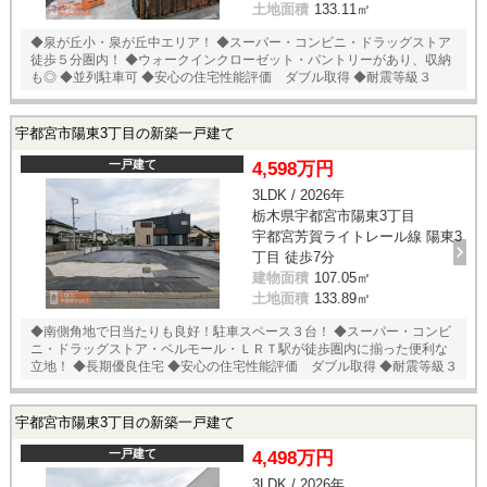
土地面積
133.11㎡
◆泉が丘小・泉が丘中エリア！ ◆スーパー・コンビニ・ドラッグストア
徒歩５分圏内！ ◆ウォークインクローゼット・パントリーがあり、収納
も◎ ◆並列駐車可 ◆安心の住宅性能評価 ダブル取得 ◆耐震等級３
宇都宮市陽東3丁目の新築一戸建て
一戸建て
4,598万円
3LDK / 2026年
栃木県宇都宮市陽東3丁目
宇都宮芳賀ライトレール線 陽東3
丁目 徒歩7分
建物面積
107.05㎡
土地面積
133.89㎡
◆南側角地で日当たりも良好！駐車スペース３台！ ◆スーパー・コンビ
ニ・ドラッグストア・ベルモール・ＬＲＴ駅が徒歩圏内に揃った便利な
立地！ ◆長期優良住宅 ◆安心の住宅性能評価 ダブル取得 ◆耐震等級３
宇都宮市陽東3丁目の新築一戸建て
一戸建て
4,498万円
3LDK / 2026年