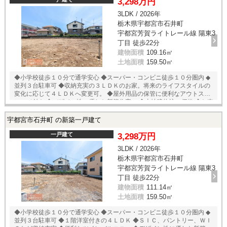
3,298万円
3LDK / 2026年
栃木県宇都宮市石井町
宇都宮芳賀ライトレール線 陽東3
丁目 徒歩22分
建物面積
109.16㎡
土地面積
159.50㎡
◆小学校徒歩１０分で通学安心 ◆スーパー・コンビニ徒歩１０分圏内 ◆
並列３台駐車可 ◆収納充実の３ＬＤＫのお家。将来のライフスタイルの
変化に応じて４ＬＤＫへ変更可。 ◆屋外用品の保管に便利なアウトスト
レージ付き ◆デザイン性に優れた新築住宅。 ◆土地建物込の価格 ◆お車
のおまとめなど住宅ローン相談無料受付中！
宇都宮市石井町 の新築一戸建て
一戸建て
3,298万円
3LDK / 2026年
栃木県宇都宮市石井町
宇都宮芳賀ライトレール線 陽東3
丁目 徒歩22分
建物面積
111.14㎡
土地面積
159.50㎡
◆小学校徒歩１０分で通学安心 ◆スーパー・コンビニ徒歩１０分圏内 ◆
並列３台駐車可 ◆１階洋室付きの４ＬＤＫ ◆ＳＩＣ、パントリー、ＷＩ