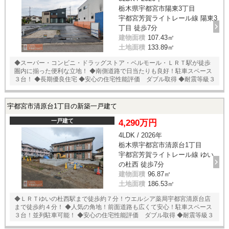
栃木県宇都宮市陽東3丁目
宇都宮芳賀ライトレール線 陽東3
丁目 徒歩7分
建物面積
107.43㎡
土地面積
133.89㎡
◆スーパー・コンビニ・ドラッグストア・ベルモール・ＬＲＴ駅が徒歩
圏内に揃った便利な立地！ ◆南側道路で日当たりも良好！駐車スペース
３台！ ◆長期優良住宅 ◆安心の住宅性能評価 ダブル取得 ◆耐震等級３
宇都宮市清原台1丁目の新築一戸建て
一戸建て
4,290万円
4LDK / 2026年
栃木県宇都宮市清原台1丁目
宇都宮芳賀ライトレール線 ゆい
の杜西 徒歩7分
建物面積
96.87㎡
土地面積
186.53㎡
◆ＬＲＴゆいの杜西駅まで徒歩約７分！ウエルシア薬局宇都宮清原台店
まで徒歩約４分！ ◆人気の角地！前面道路も広くて安心！駐車スペース
３台！並列駐車可能！ ◆安心の住宅性能評価 ダブル取得 ◆耐震等級３