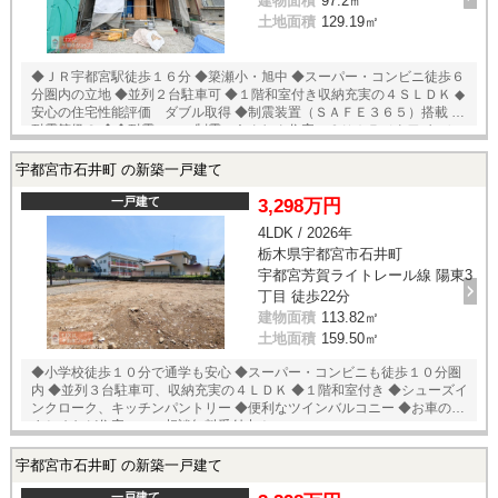
建物面積
97.2㎡
土地面積
129.19㎡
◆ＪＲ宇都宮駅徒歩１６分 ◆簗瀬小・旭中 ◆スーパー・コンビニ徒歩６
分圏内の立地 ◆並列２台駐車可 ◆１階和室付き収納充実の４ＳＬＤＫ ◆
安心の住宅性能評価 ダブル取得 ◆制震装置（ＳＡＦＥ３６５）搭載 ◆
耐震等級３ ◆◆耐震 ＋ 制震のあんしん住宅。ＱＵＩＥ（クワイエ）
◆◆ 住宅性能評価取得で安心。 ＳＡＦＥ３６５で地震の揺れを吸収する
家、壁全体で家を支え守る、耐力壁。
宇都宮市石井町 の新築一戸建て
一戸建て
3,298万円
4LDK / 2026年
栃木県宇都宮市石井町
宇都宮芳賀ライトレール線 陽東3
丁目 徒歩22分
建物面積
113.82㎡
土地面積
159.50㎡
◆小学校徒歩１０分で通学も安心 ◆スーパー・コンビニも徒歩１０分圏
内 ◆並列３台駐車可、収納充実の４ＬＤＫ ◆１階和室付き ◆シューズイ
ンクローク、キッチンパントリー ◆便利なツインバルコニー ◆お車のお
まとめなど住宅ローン相談無料受付中！
宇都宮市石井町 の新築一戸建て
一戸建て