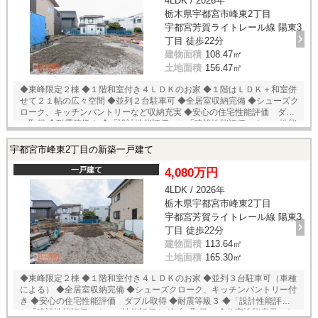
4LDK / 2026年
栃木県宇都宮市峰東2丁目
宇都宮芳賀ライトレール線 陽東3
丁目 徒歩22分
建物面積
108.47㎡
土地面積
156.47㎡
◆東峰限定２棟 ◆１階和室付き４ＬＤＫのお家 ◆１階はＬＤＫ＋和室併
せて２１帖の広々空間 ◆並列２台駐車可 ◆全居室収納完備 ◆シューズク
ローク、キッチンパントリーなど収納充実 ◆安心の住宅性能評価 ダブ
ル取得 ◆耐震等級３ ◆「設計性能評価」と「建設性能評価」２つの性能
評価をダブル取得。 ◆住宅性能表示において、４項目すべて最上等級取
得！！ ◆スタイリッシュなデザインの新築住宅
宇都宮市峰東2丁目の新築一戸建て
一戸建て
4,080万円
4LDK / 2026年
栃木県宇都宮市峰東2丁目
宇都宮芳賀ライトレール線 陽東3
丁目 徒歩22分
建物面積
113.64㎡
土地面積
165.30㎡
◆東峰限定２棟 ◆１階和室付き４ＬＤＫのお家 ◆並列３台駐車可（車種
による） ◆全居室収納完備 ◆シューズクローク、キッチンパントリー付
き ◆安心の住宅性能評価 ダブル取得 ◆耐震等級３ ◆「設計性能評価」
と「建設性能評価」２つの性能評価をダブル取得。 ◆住宅性能表示にお