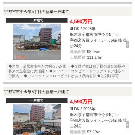
能！
宇都宮市中今泉5丁目の新築一戸建て
一戸建て
4,590万円
4LDK / 2026年
栃木県宇都宮市中今泉5丁目
宇都宮芳賀ライトレール線 峰 徒
歩24分
建物面積
98.95㎡
土地面積
111.14㎡
◆角地！全居室南向きの明るいお家！ ◆１階洋室はお子様の遊び部屋や
将来の主寝室に大活躍！ ◆スーパー・コンビニ・ドラッグストア徒歩５
分圏内！ ◆ウォークインクローゼットがあり収納も◎ ◆並列駐車可
宇都宮市中今泉5丁目の新築一戸建て
一戸建て
4,590万円
3LDK / 2026年
栃木県宇都宮市中今泉5丁目
宇都宮芳賀ライトレール線 峰 徒
歩24分
建物面積
97.29㎡