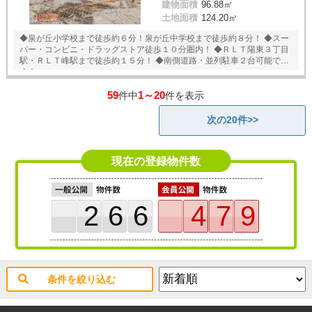
建物面積
96.88㎡
土地面積
124.20㎡
◆泉が丘小学校まで徒歩約６分！泉が丘中学校まで徒歩約８分！ ◆スー
パー・コンビニ・ドラッグストア徒歩１０分圏内！ ◆ＲＬＴ陽東３丁目
駅・ＲＬＴ峰駅まで徒歩約１５分！ ◆南側道路・並列駐車２台可能で
す！
59
1～20
件中
件を表示
次の20件>>
現在の登録物件数
266
479
条件を絞り込む