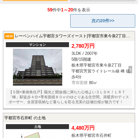
59
1～20
件中
件を表示
次の20件>>
レーベンハイム宇都宮タワーズイースト|宇都宮市東今泉2丁目の中古マンション
NEW
マンション
2,780万円
3LDK / 2007年
5階/15階建
栃木県宇都宮市東今泉2丁目
宇都宮芳賀ライトレール線 峰 徒
歩4分
専有面積
80㎡
【５階×東南角住戸】陽光と開放感に満ちた心地よい３ＬＤＫ！ＬＲＴ
「峰」駅徒歩４分×専有面積８０㎡のゆとりある住空間。床暖房やディス
ポーザー、全居室収納など暮らしを彩る充実の設備仕様が魅力です！
宇都宮市石井町 の土地
土地
4,480万円
栃木県宇都宮市石井町