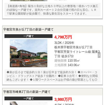
【南道路×角地】陽当り良好な土地５０坪以上の整形地！積水ハウス施工
の頑強な一戸建です。並列カーポート２台分完備で雨の日も安心。ＬＲ
Ｔ駅東公園前駅が徒歩圏で、快適な新生活をスタートできます。
宇都宮市泉が丘7丁目の新築一戸建て
一戸建て
4,798万円
3LDK / 2026年
栃木県宇都宮市泉が丘7丁目
宇都宮芳賀ライトレール線 陽東3
丁目 徒歩17分
建物面積
110.55㎡
土地面積
143.06㎡
◆泉が丘小まで徒歩約１分！泉が丘中まで徒歩約５分！ ◆スーパー・コ
ンビニ・ドラッグストア徒歩７分圏内！ ◆駐車３台可！ ◆便利な土間収
納もございます！ ◆１階ワークスペースはお子様の遊び部屋としても◎
宇都宮市峰東2丁目の新築一戸建て
一戸建て
3,980万円