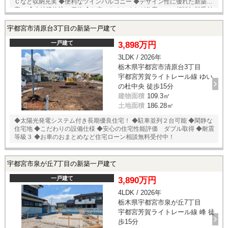
Ｃなど収納充実 ◆便利なツインバルコニー ◆デザイン性に優れた新築住
宅。 ◆土地建物込の価格 ◆お車のおまとめなど住宅ローン相談無料受付
中！
宇都宮市清原台3丁目の新築一戸建て
一戸建て
3,898万円
3LDK / 2026年
栃木県宇都宮市清原台3丁目
宇都宮芳賀ライトレール線 ゆい
の杜中央 徒歩15分
建物面積
109.3㎡
土地面積
186.28㎡
◆太陽光発電システム付き長期優良住宅！ ◆駐車並列２台可能 ◆閑静な
住宅地 ◆こだわりの設備仕様 ◆安心の住宅性能評価 ダブル取得 ◆耐震
等級３ ◆お車のおまとめなど住宅ローン相談無料受付中！
宇都宮市泉が丘7丁目の新築一戸建て
一戸建て
3,890万円
4LDK / 2026年
栃木県宇都宮市泉が丘7丁目
宇都宮芳賀ライトレール線 峰 徒
歩15分