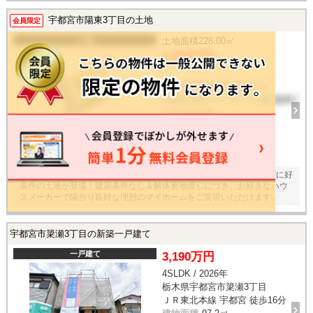
いて、４項目すべて最上等級取得！！ ◆スタイリッシュなデザインの新
築住宅
宇都宮市陽東3丁目の土地
会員限定
土地
土地面積
228.00㎡
2,830万円
/ -
栃木県宇都宮市陽東3丁目
宇都宮芳賀ライトレール線 陽東3
丁目 徒歩8分
建物面積
-
20
枚
【南向き角地×ゆとりの６９坪】宇都宮市陽東３丁目の閑静な住宅街に好
条件の土地が登場！建築条件なし＆解体更地渡しにつき、お好きなハウ
スメーカーで陽当り良好な理想のマイホームをご実現いただけます。
宇都宮市簗瀬3丁目の新築一戸建て
一戸建て
3,190万円
4SLDK / 2026年
栃木県宇都宮市簗瀬3丁目
ＪＲ東北本線 宇都宮 徒歩16分