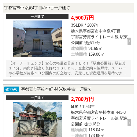
宇都宮市中今泉4丁目の中古一戸建て
一戸建て
4,500万円
3SLDK / 2007年
栃木県宇都宮市中今泉4丁目
宇都宮芳賀ライトレール線 駅東
公園前 徒歩17分
建物面積
91.65㎡
土地面積
159.00㎡
【オーナーチェンジ】安心の軽量鉄骨造！ＬＲＴ「駅東公園前」駅徒歩
１７分、南向き陽当り良好な３ＳＬＤＫ。全室収納＋納戸付。スーパー
や小学校が徒歩１０分圏内の好立地で、安定した資産運用を期待できま
す。
宇都宮市平松本町 443-3の中古一戸建て
値下がり
一戸建て
2,780万円
5DK / 1983年
栃木県宇都宮市平松本町 443-3
宇都宮芳賀ライトレール線 駅東
公園前 徒歩18分
建物面積
118.04㎡
土地面積
173.95㎡