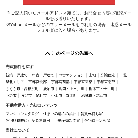
※ご記入頂いたメールアドレス宛てに、お問合せ内容の確認メー
ルをお送りいたします。
※Yahoo!メールなどのフリーメールをご利用の場合、迷惑メール
フォルダに入る場合があります。
このページの先頭へ
売買物件を探す
新築一戸建て
中古一戸建て
中古マンション
土地
分譲住宅
一覧
県北エリア
宇都宮北部
宇都宮西部
宇都宮東部
宇都宮南部
さくら市・高根沢町
鹿沼市
真岡・上三川町
栃木市・壬生町
下野市
佐野市・足利市
小山市・野木町
結城市・筑西市
不動産購入・売却コンテンツ
マンションカタログ
住まいの購入の流れ
賃貸vs持ち家
住宅取得時にかかる諸費用
不動産売却査定
住宅ローン相談
当社について