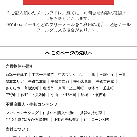
※ご記入頂いたメールアドレス宛てに、お問合せ内容の確認メー
ルをお送りいたします。
※Yahoo!メールなどのフリーメールをご利用の場合、迷惑メール
フォルダに入る場合があります。
このページの先頭へ
売買物件を探す
新築一戸建て
中古一戸建て
中古マンション
土地
分譲住宅
一覧
県北エリア
宇都宮北部
宇都宮西部
宇都宮東部
宇都宮南部
さくら市・高根沢町
鹿沼市
真岡・上三川町
栃木市・壬生町
下野市
佐野市・足利市
小山市・野木町
結城市・筑西市
不動産購入・売却コンテンツ
マンションカタログ
住まいの購入の流れ
賃貸vs持ち家
住宅取得時にかかる諸費用
不動産売却査定
住宅ローン相談
当社について