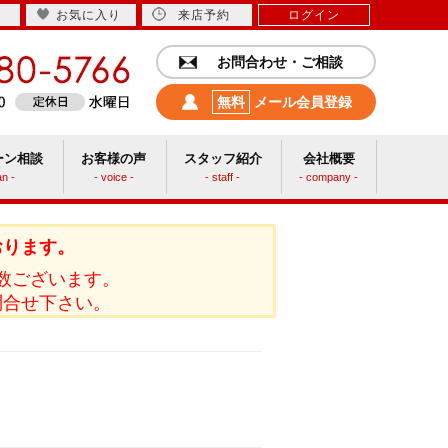
お気に入り
来店予約
ログイン
お問合わせ・ご相談
無料
メール会員登録
ーン相談
お客様の声
スタッフ紹介
会社概要
an -
- voice -
- staff -
- company -
中古リフォーム
おります。
数ございます。
問合せ下さい。