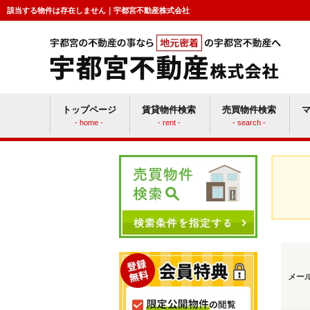
該当する物件は存在しません｜宇都宮不動産株式会社
トップページ
賃貸物件検索
売買物件検索
- home -
- rent -
- search -
賃貸vs持ち家
マン
メー