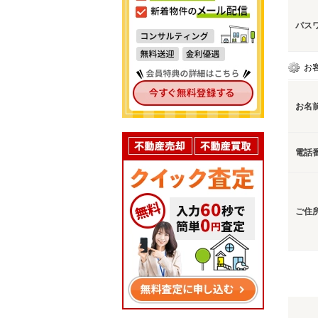
パス
お
お名
電話
ご住