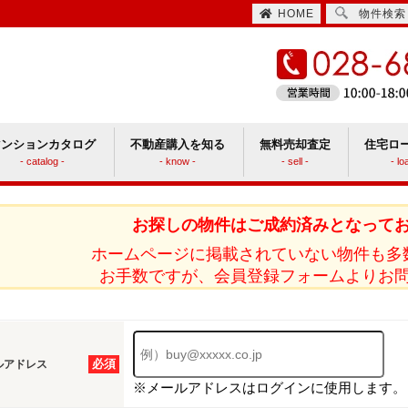
HOME
物件検索
マンションカタログ
不動産購入を知る
無料売却査定
住宅ロ
- catalog -
- know -
- sell -
- lo
住宅取得時にかかる諸費用
ションと戸建てどっちがいい？
お探しの物件はご成約済みとなって
ホームページに掲載されていない物件も多
お手数ですが、会員登録フォームよりお
必須
ルアドレス
※メールアドレスはログインに使用します。