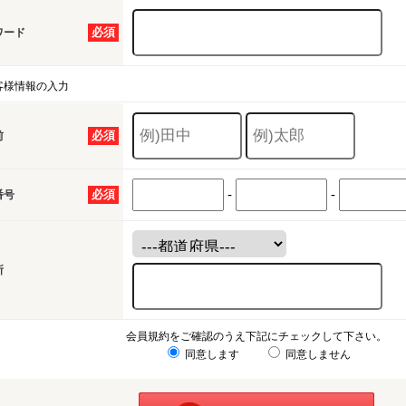
必須
ワード
客様情報の入力
必須
前
-
-
必須
番号
所
会員規約をご確認のうえ下記にチェックして下さい。
同意します
同意しません