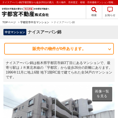
ナイスアーバン錦(宇都宮駅から徒歩26分)の購入・売り物件、売却査定・相場・売却価格マンション情報｜宇都宮不動産株式会社
検索
お知らせ
TOPページ
>
宇都宮市中古マンション
>
ナイスアーバン錦
ナイスアーバン錦
中古マンション
販売中の物件が0件あります。
ナイスアーバン錦は栃木県宇都宮市錦3丁目にあるマンションで、最
寄り駅はＪＲ東北本線の「宇都宮」から徒歩26分の距離にあります。
1996年11月に地上6階 地下1階RC造で建てられた全34戸のマンション
です。
画像一覧
を見る