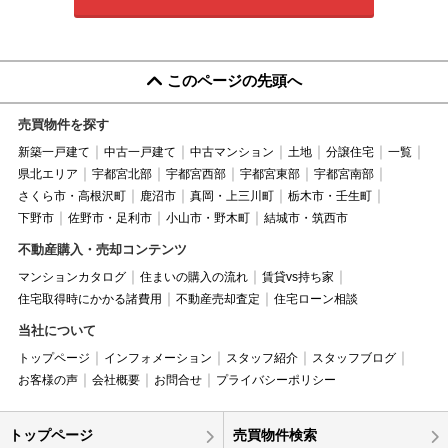
このページの先頭へ
売買物件を探す
新築一戸建て
中古一戸建て
中古マンション
土地
分譲住宅
一覧
県北エリア
宇都宮北部
宇都宮西部
宇都宮東部
宇都宮南部
さくら市・高根沢町
鹿沼市
真岡・上三川町
栃木市・壬生町
下野市
佐野市・足利市
小山市・野木町
結城市・筑西市
不動産購入・売却コンテンツ
マンションカタログ
住まいの購入の流れ
賃貸vs持ち家
住宅取得時にかかる諸費用
不動産売却査定
住宅ローン相談
当社について
トップページ
インフォメーション
スタッフ紹介
スタッフブログ
お客様の声
会社概要
お問合せ
プライバシーポリシー
トップページ
売買物件検索