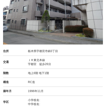
住所
栃木県宇都宮市錦3丁目
ＪＲ東北本線
交通
宇都宮 徒歩26分
階数
地上6階 地下1階
構造
RC造
築年月
1996年11月
小学校名:
学区
中学校名: