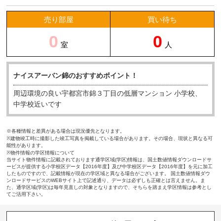
売り部屋
買い待ち
0
0
室
人
ナイスアーバン錦のおすすめポイント！
周辺環境の良い宇都宮市錦３丁目の低層マンション 小学校、
中学校近いです
※各種情報と差異がある場合は現況優先となります。
※建物竣工時に撮影した竣工写真を掲載している場合があります。その場合、現状と異なる可
能性があります。
※物件情報の学区情報について
当サイト物件情報に記載されております通学区域(学区)情報は、国土数値情報ダウンロードサ
ービスが提供する小学校区データ【2016年度】及び中学校区データ【2016年度】を元に加工
したものですので、記載情報が現在の学区域と異なる場合がございます。 国土数値情報ダウ
ンロードサービスのWEBサイト上で記述通り、データは必ずしも正確とは言えません。ま
た、通学区域(学区)は毎年見直しの対象となりますので、そちらを踏まえ学区情報は参考とし
てご活用下さい。