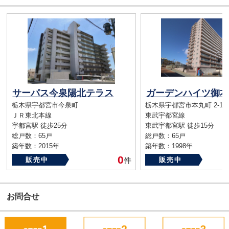
サーパス今泉陽北テラス
ガーデンハイツ御本
栃木県宇都宮市今泉町
栃木県宇都宮市本丸町 2-16
ＪＲ東北本線
東武宇都宮線
宇都宮駅 徒歩25分
東武宇都宮駅 徒歩15分
総戸数：65戸
総戸数：65戸
築年数：2015年
築年数：1998年
0
販売中
件
販売中
お問合せ