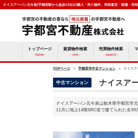
ナイスアーバン元今泉(宇都宮駅から徒歩13分)の購入・売り物件、売却査定・相場・売
トップページ
賃貸物件検索
売買物件検索
- home -
- rent -
- search -
TOPページ
>
宇都宮市中古マンション
>
ナイスア
賃貸vs持ち家
マン
ナイスアー
中古マンション
ナイスアーバン元今泉は栃木県宇都宮市元
11月に地上14階SRC造で建てられた全3