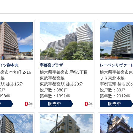
イツ御本丸
宇都宮プラザ
宮市本丸町 2-16
栃木県宇都宮市戸祭3丁目
栃木県宇都宮市東
宮線
東武宇都宮線
ＪＲ東北本線
駅 徒歩15分
東武宇都宮駅 徒歩29分
宇都宮駅 徒歩20
5戸
総戸数：386戸
総戸数：39戸
98年
築年数：1991年
築年数：2012年
0
0
中
販売中
販売中
件
件