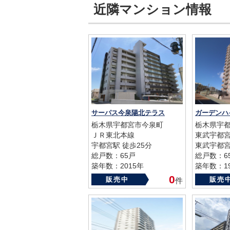
近隣マンション情報
サーパス今泉陽北テラス
ガーデンハ
栃木県宇都宮市今泉町
栃木県宇都
ＪＲ東北本線
東武宇都
宇都宮駅 徒歩25分
東武宇都宮
総戸数：65戸
総戸数：6
築年数：2015年
築年数：19
0
販売中
販売
件