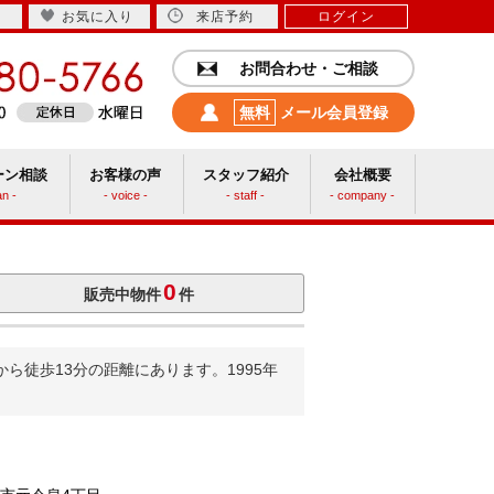
お気に入り
来店予約
ログイン
お問合わせ・ご相談
無料
メール会員登録
ーン相談
お客様の声
スタッフ紹介
会社概要
an -
- voice -
- staff -
- company -
中古リフォーム
0
販売中物件
件
徒歩13分の距離にあります。1995年