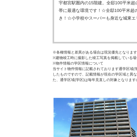
宇都宮駅圏内の15階建。全邸100平米
帯に最適な環境です！☆全邸100平米超
き！☆小学校やスーパーも身近な城東エ
※各種情報と差異がある場合は現況優先となります
※建物竣工時に撮影した竣工写真を掲載している場
※物件情報の学区情報について
当サイト物件情報に記載されております通学区域(学
したものですので、記載情報が現在の学区域と異な
た、通学区域(学区)は毎年見直しの対象となりま