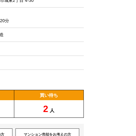
城東2丁目 4-30
20分
C造
買い待ち
2
人
の方
マンション売却をお考えの方