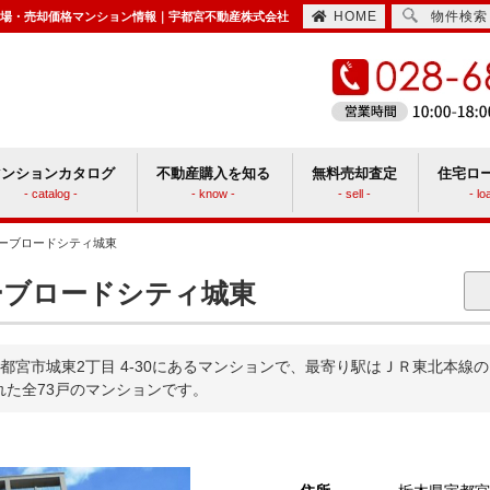
HOME
物件検索
相場・売却価格マンション情報｜宇都宮不動産株式会社
マンションカタログ
不動産購入を知る
無料売却査定
住宅ロ
- catalog -
- know -
- sell -
- lo
ーブロードシティ城東
住宅取得時にかかる諸費用
ションと戸建てどっちがいい？
ブロードシティ城東
宮市城東2丁目 4-30にあるマンションで、最寄り駅はＪＲ東北本線
られた全73戸のマンションです。