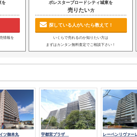
東を
ポレスターブロードシティ城東を
売りたい
方
探している人がいたら教えて！
売情報を
いくらで売れるのか知りたい方は
まずはカンタン無料査定でご相談下さい！
イツ御本丸
宇都宮プラザ