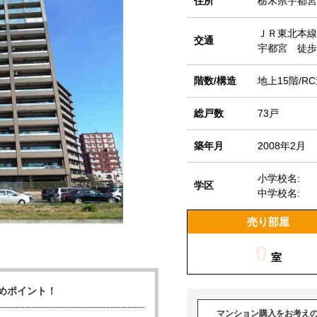
住所
栃木県宇都宮市
ＪＲ東北本線
交通
宇都宮 徒歩
階数/構造
地上15階/R
総戸数
73戸
築年月
2008年2月
小学校名:
学区
中学校名:
売り部屋
0
室
めポイント！
マンション購入をお考え