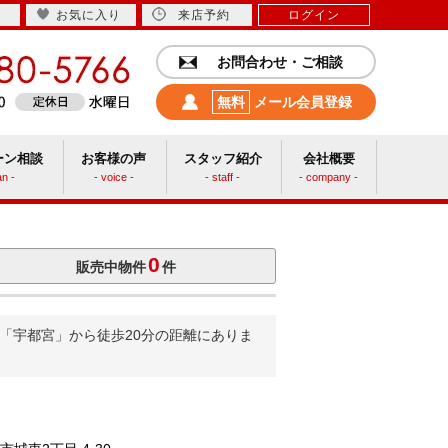
お気に入り
来店予約
ログイン
お問合わせ・ご相談
無料
メール会員登録
ーン相談
お客様の声
スタッフ紹介
会社概要
an -
- voice -
- staff -
- company -
中古リフォーム
0
販売中物件
件
の「宇都宮」から徒歩20分の距離にありま