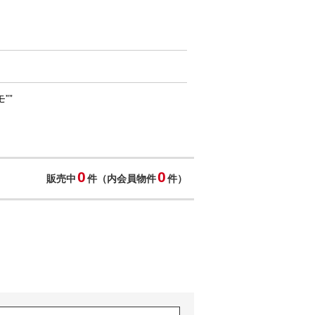
””
0
0
販売中
件（内会員物件
件）