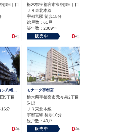
宿郷6丁目
栃木県宇都宮市東宿郷6丁目
ＪＲ東北本線
分
宇都宮駅 徒歩15分
総戸数：61戸
築年数：2009年
0
0
販売中
件
件
ライオンズマンション八幡山公園
モナーク宇都宮
田5丁目
栃木県宇都宮市元今泉2丁目
5-13
16分
ＪＲ東北本線
宇都宮駅 徒歩10分
総戸数：40戸
築年数：2005年
0
0
販売中
件
件