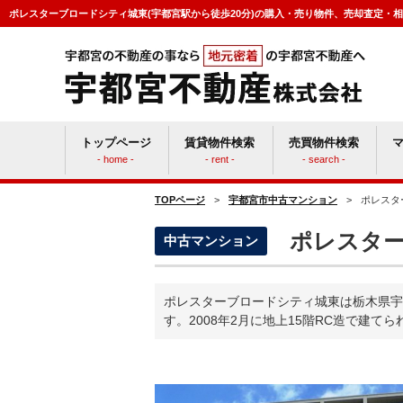
ポレスターブロードシティ城東(宇都宮駅から徒歩20分)の購入・売り物件、売却査定・
トップページ
賃貸物件検索
売買物件検索
- home -
- rent -
- search -
TOPページ
>
宇都宮市中古マンション
>
ポレスタ
賃貸vs持ち家
マン
ポレスター
中古マンション
ポレスターブロードシティ城東は栃木県宇都
す。2008年2月に地上15階RC造で建て