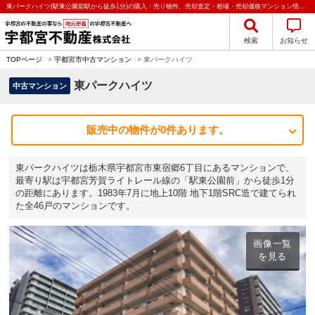
東パークハイツ(駅東公園前駅から徒歩1分)の購入・売り物件、売却査定・相場・売却価格マンション情報｜宇都宮不動産株式会社
検索
お知らせ
TOPページ
>
宇都宮市中古マンション
>
東パークハイツ
東パークハイツ
中古マンション
販売中の物件が0件あります。
東パークハイツは栃木県宇都宮市東宿郷6丁目にあるマンションで、
最寄り駅は宇都宮芳賀ライトレール線の「駅東公園前」から徒歩1分
の距離にあります。1983年7月に地上10階 地下1階SRC造で建てられ
た全46戸のマンションです。
画像一覧
を見る