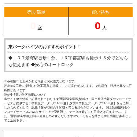
売り部屋
買い待ち
0
0
室
人
東パークハイツのおすすめポイント！
◆ＬＲＴ最寄駅徒歩１分。ＪＲ宇都宮駅も徒歩１５分でどちら
も使えます ◆安心のオートロック
※各種情報と差異がある場合は現況優先となります。
※建物竣工時に撮影した竣工写真を掲載している場合があります。その場合、現状と異なる可
能性があります。
※物件情報の学区情報について
当サイト物件情報に記載されております通学区域(学区)情報は、国土数値情報ダウンロードサ
ービスが提供する小学校区データ【2016年度】及び中学校区データ【2016年度】を元に加工
したものですので、記載情報が現在の学区域と異なる場合がございます。 国土数値情報ダウ
ンロードサービスのWEBサイト上で記述通り、データは必ずしも正確とは言えません。ま
た、通学区域(学区)は毎年見直しの対象となりますので、そちらを踏まえ学区情報は参考とし
てご活用下さい。