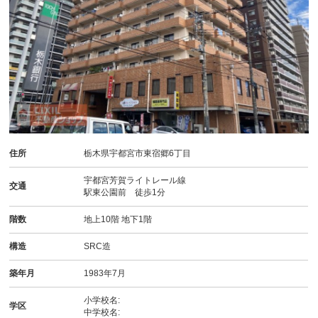
住所
栃木県宇都宮市東宿郷6丁目
宇都宮芳賀ライトレール線
交通
駅東公園前 徒歩1分
階数
地上10階 地下1階
構造
SRC造
築年月
1983年7月
小学校名:
学区
中学校名: