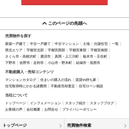
このページの先頭へ
売買物件を探す
新築一戸建て
中古一戸建て
中古マンション
土地
分譲住宅
一覧
県北エリア
宇都宮北部
宇都宮西部
宇都宮東部
宇都宮南部
さくら市・高根沢町
鹿沼市
真岡・上三川町
栃木市・壬生町
下野市
佐野市・足利市
小山市・野木町
結城市・筑西市
不動産購入・売却コンテンツ
マンションカタログ
住まいの購入の流れ
賃貸vs持ち家
住宅取得時にかかる諸費用
不動産売却査定
住宅ローン相談
当社について
トップページ
インフォメーション
スタッフ紹介
スタッフブログ
お客様の声
会社概要
お問合せ
プライバシーポリシー
トップページ
売買物件検索