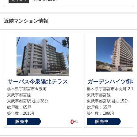
近隣マンション情報
サーパス今泉陽北テラス
ガーデンハイツ御本
栃木県宇都宮市今泉町
栃木県宇都宮市本丸町 2-16
東武宇都宮線
東武宇都宮線
東武宇都宮駅 徒歩38分
東武宇都宮駅 徒歩15分
総戸数：65戸
総戸数：65戸
築年数：2015年
築年数：1998年
0
販売中
件
販売中