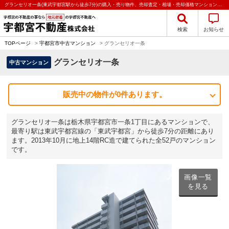
グランセリオ一条(東武宇都宮駅から徒歩7分)の購入・売り物件、売却査定・相場・売却価格マンション情報｜宇都宮不動産株式会社
検索
お知らせ
TOPページ
>
宇都宮市中古マンション
>
グランセリオ一条
グランセリオ一条
中古マンション
販売中の物件が0件あります。
グランセリオ一条は栃木県宇都宮市一条1丁目にあるマンションで、
最寄り駅は東武宇都宮線の「東武宇都宮」から徒歩7分の距離にあり
ます。2013年10月に地上14階RC造で建てられた全52戸のマンション
です。
画像一覧
を見る