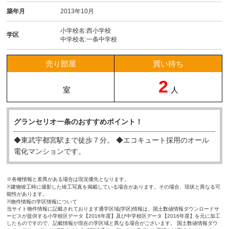
築年月
2013年10月
小学校名:西小学校
学区
中学校名:一条中学校
売り部屋
買い待ち
0
2
室
人
グランセリオ一条のおすすめポイント！
◆東武宇都宮駅まで徒歩７分。 ◆エコキュート採用のオール
電化マンションです。
※各種情報と差異がある場合は現況優先となります。
※建物竣工時に撮影した竣工写真を掲載している場合があります。その場合、現状と異なる可
能性があります。
※物件情報の学区情報について
当サイト物件情報に記載されております通学区域(学区)情報は、国土数値情報ダウンロードサ
ービスが提供する小学校区データ【2016年度】及び中学校区データ【2016年度】を元に加工
したものですので、記載情報が現在の学区域と異なる場合がございます。 国土数値情報ダウ