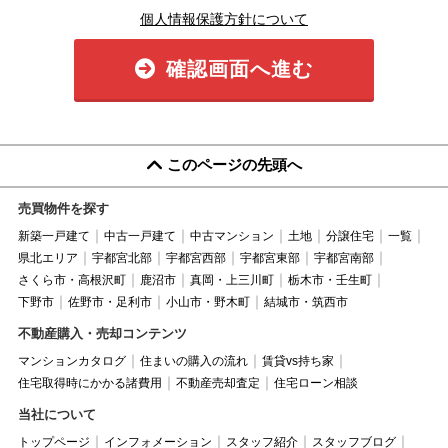
個人情報保護方針について
確認画面へ進む
このページの先頭へ
売買物件を探す
新築一戸建て
中古一戸建て
中古マンション
土地
分譲住宅
一覧
県北エリア
宇都宮北部
宇都宮西部
宇都宮東部
宇都宮南部
さくら市・高根沢町
鹿沼市
真岡・上三川町
栃木市・壬生町
下野市
佐野市・足利市
小山市・野木町
結城市・筑西市
不動産購入・売却コンテンツ
マンションカタログ
住まいの購入の流れ
賃貸vs持ち家
住宅取得時にかかる諸費用
不動産売却査定
住宅ローン相談
当社について
トップページ
インフォメーション
スタッフ紹介
スタッフブログ