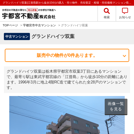
グランドハイツ双葉(江曾島駅から徒歩10分)の購入・売り物件、売却査定・相場・売却価格マンション情報｜宇都宮不動産株式会社
検索
お知らせ
TOPページ
>
宇都宮市中古マンション
>
グランドハイツ双葉
グランドハイツ双葉
中古マンション
販売中の物件が0件あります。
グランドハイツ双葉は栃木県宇都宮市双葉3丁目にあるマンション
で、最寄り駅は東武宇都宮線の「江曾島」から徒歩10分の距離にあり
ます。1996年3月に地上4階RC造で建てられた全28戸のマンションで
す。
画像一覧
を見る