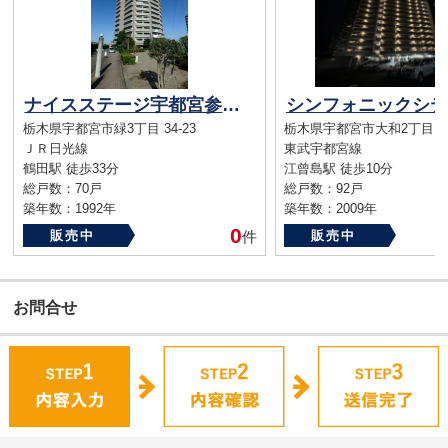
ナイスステージ宇都宮参番館
栃木県宇都宮市緑3丁目 34-23
栃木県宇都宮市大和2丁目
ＪＲ日光線
東武宇都宮線
鶴田駅 徒歩33分
江曾島駅 徒歩10分
総戸数：70戸
総戸数：92戸
築年数：1992年
築年数：2009年
0
販売中
件
販売中
お問合せ