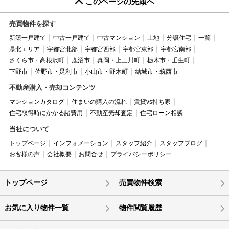
このページの先頭へ
売買物件を探す
新築一戸建て
中古一戸建て
中古マンション
土地
分譲住宅
一覧
県北エリア
宇都宮北部
宇都宮西部
宇都宮東部
宇都宮南部
さくら市・高根沢町
鹿沼市
真岡・上三川町
栃木市・壬生町
下野市
佐野市・足利市
小山市・野木町
結城市・筑西市
不動産購入・売却コンテンツ
マンションカタログ
住まいの購入の流れ
賃貸vs持ち家
住宅取得時にかかる諸費用
不動産売却査定
住宅ローン相談
当社について
トップページ
インフォメーション
スタッフ紹介
スタッフブログ
お客様の声
会社概要
お問合せ
プライバシーポリシー
トップページ
売買物件検索
お気に入り物件一覧
物件閲覧履歴