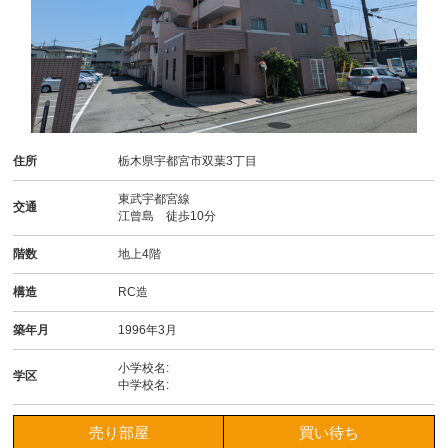
住所
栃木県宇都宮市双葉3丁目
東武宇都宮線
交通
江曾島 徒歩10分
階数
地上4階
構造
RC造
築年月
1996年3月
小学校名:
学区
中学校名:
売り部屋
買い待ち