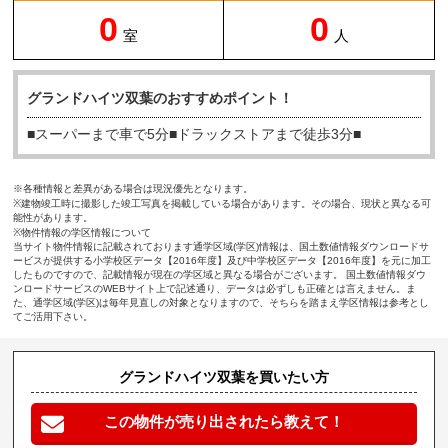
0
0
室
人
グランドハイツ双葉のおすすめポイント！
■スーパーまで車で5分■ドラックストアまで徒歩3分■
※各種情報と差異がある場合は現況優先となります。
※建物竣工時に撮影した竣工写真を掲載している場合があります。その場合、現状と異なる可
能性があります。
※物件情報の学区情報について
当サイト物件情報に記載されております通学区域(学区)情報は、国土数値情報ダウンロードサ
ービスが提供する小学校区データ【2016年度】及び中学校区データ【2016年度】を元に加工
したものですので、記載情報が現在の学区域と異なる場合がございます。 国土数値情報ダウ
ンロードサービスのWEBサイト上で記述通り、データは必ずしも正確とは言えません。ま
た、通学区域(学区)は毎年見直しの対象となりますので、そちらを踏まえ学区情報は参考とし
てご活用下さい。
グランドハイツ双葉を買いたい方
この物件が売り出されたら教えて！