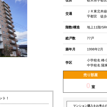
住所
栃木県宇都宮
ＪＲ東北本線
交通
宇都宮 徒歩
階数/構造
地上11階/SR
総戸数
77戸
築年月
1998年2月
小学校名:峰
学区
中学校名:陽
売り部屋
0
室
ント！
マンション購入をお考え