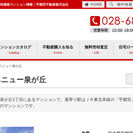
HOME
物件検索
売却価格マンション情報｜宇都宮不動産株式会社
マンションカタログ
不動産購入を知る
無料売却査定
住宅ロ
- catalog -
- know -
- sell -
- lo
ベニュー泉が丘
住宅取得時にかかる諸費用
ションと戸建てどっちがいい？
ニュー泉が丘
泉が丘1丁目にあるマンションで、最寄り駅はＪＲ東北本線の「宇都宮」か
戸のマンションです。