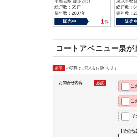
宇都宮駅 徒歩20分
東武宇都宮
総戸数：55戸
総戸数：6
築年数：2007年
築年数：20
1
販売中
販売
件
コートアベニュー泉が
必須
の項目はご記入をお願いします
お問合せ内容
必須
こ
こ
そ
【その他