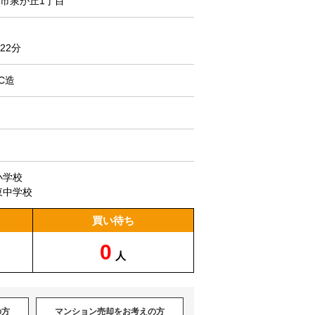
市泉が丘1丁目
22分
C造
小学校
東中学校
買い待ち
0
人
の方
マンション売却をお考えの方