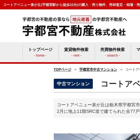
コートアベニュー泉が丘(宇都宮駅から徒歩22分)の購入・売り物件、売却査定・相場・
トップページ
賃貸物件検索
売買物件検索
- home -
- rent -
- search -
TOPページ
>
宇都宮市中古マンション
>
コートア
賃貸vs持ち家
マン
コートアベ
中古マンション
コートアベニュー泉が丘は栃木県宇都宮市
2月に地上11階SRC造で建てられた全77