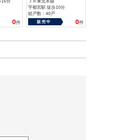
16分
ＪＲ東北本線
宇都宮駅 徒歩10分
総戸数：40戸
築年数：2005年
0
0
販売中
件
件