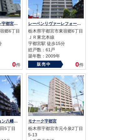
レーベンリヴァーレ宇都宮クイントタワー
レーベンリヴァーレフォートヴィル
宿郷6丁目
栃木県宇都宮市東宿郷6丁目
ＪＲ東北本線
分
宇都宮駅 徒歩15分
総戸数：61戸
築年数：2009年
0
0
販売中
件
件
ライオンズマンション八幡山公園
モナーク宇都宮
田5丁目
栃木県宇都宮市元今泉2丁目
5-13