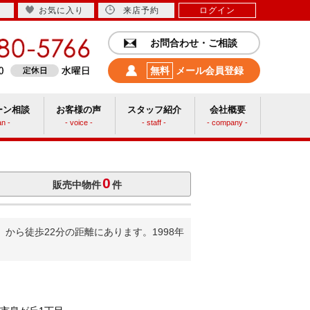
お気に入り
来店予約
ログイン
お問合わせ・ご相談
無料
メール会員登録
ーン相談
お客様の声
スタッフ紹介
会社概要
an -
- voice -
- staff -
- company -
中古リフォーム
0
販売中物件
件
ら徒歩22分の距離にあります。1998年