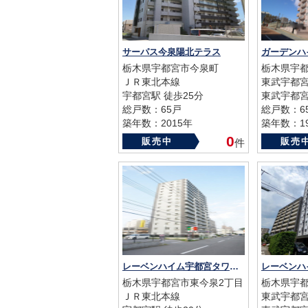
サーパス今泉陽北テラス
ガーデンハ
栃木県宇都宮市今泉町
栃木県宇都
ＪＲ東北本線
東武宇都
宇都宮駅 徒歩25分
東武宇都宮
総戸数：65戸
総戸数：6
築年数：2015年
築年数：19
0
販売中
販売
件
レーベンハイム宇都宮タワーズイースト
栃木県宇都宮市東今泉2丁目
栃木県宇都
ＪＲ東北本線
東武宇都