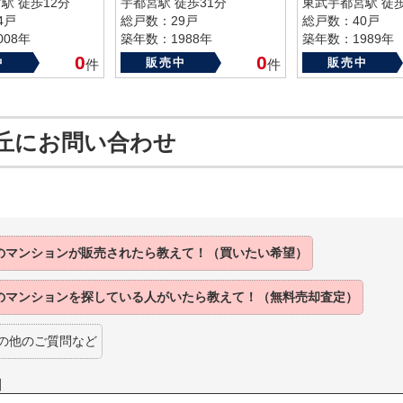
駅 徒歩12分
宇都宮駅 徒歩31分
東武宇都宮駅 徒歩
4戸
総戸数：29戸
総戸数：40戸
08年
築年数：1988年
築年数：1989年
0
0
中
販売中
販売中
件
件
丘にお問い合わせ
のマンションが
販売されたら
教えて！（買いたい希望）
のマンションを
探している人がいたら
教えて！（無料売却査定）
の他のご質問など
】