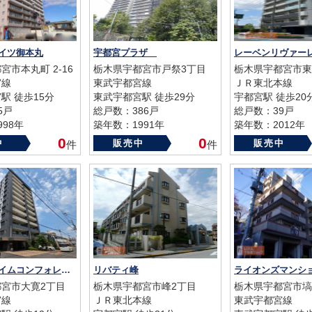
イツ御本丸
宇都宮プラザ
宮市本丸町 2-16
栃木県宇都宮市戸祭3丁目
栃木県宇都宮市東
宮線
東武宇都宮線
ＪＲ東北本線
駅 徒歩15分
東武宇都宮駅 徒歩29分
宇都宮駅 徒歩20
5戸
総戸数：386戸
総戸数：39戸
98年
築年数：1991年
築年数：2012年
0
0
中
販売中
販売中
件
件
レーベンハイムコンフォレスタ宇都宮
リバティ峰
宮市大寛2丁目
栃木県宇都宮市峰2丁目
栃木県宇都宮市塙
宮線
ＪＲ東北本線
東武宇都宮線