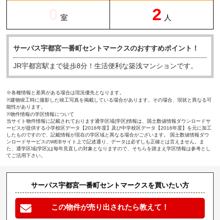
0
2
室
人
サーパス宇都宮一番町セントマークスのおすすめポイント！
JR宇都宮駅まで徒歩8分！生活便利な築浅マンションです。
※各種情報と差異がある場合は現況優先となります。
※建物竣工時に撮影した竣工写真を掲載している場合があります。その場合、現状と異なる可
能性があります。
※物件情報の学区情報について
当サイト物件情報に記載されております通学区域(学区)情報は、国土数値情報ダウンロードサ
ービスが提供する小学校区データ【2016年度】及び中学校区データ【2016年度】を元に加工
したものですので、記載情報が現在の学区域と異なる場合がございます。 国土数値情報ダウ
ンロードサービスのWEBサイト上で記述通り、データは必ずしも正確とは言えません。ま
た、通学区域(学区)は毎年見直しの対象となりますので、そちらを踏まえ学区情報は参考とし
てご活用下さい。
サーパス宇都宮一番町セントマークスを買いたい方
この物件が売り出されたら教えて！