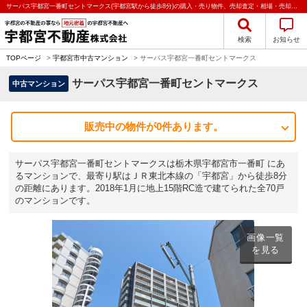
サーパス宇都宮一番町セントマークス(宇都宮駅から徒歩8分)の購入・売り物件、売却査定・相場・売却価格マンション情報｜宇都宮不動産株式会社
検索
お知らせ
TOPページ
>
宇都宮市中古マンション
>
サーパス宇都宮一番町セントマークス
サーパス宇都宮一番町セントマークス
中古マンション
販売中の物件が0件あります。
サーパス宇都宮一番町セントマークスは栃木県宇都宮市一番町 にあ
るマンションで、最寄り駅はＪＲ東北本線の「宇都宮」から徒歩8分
の距離にあります。2018年1月に地上15階RC造で建てられた全70戸
のマンションです。
画像一覧
を見る