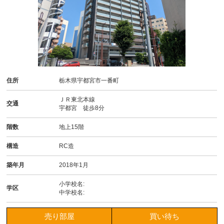
住所
栃木県宇都宮市一番町
ＪＲ東北本線
交通
宇都宮 徒歩8分
階数
地上15階
構造
RC造
築年月
2018年1月
小学校名:
学区
中学校名:
売り部屋
買い待ち