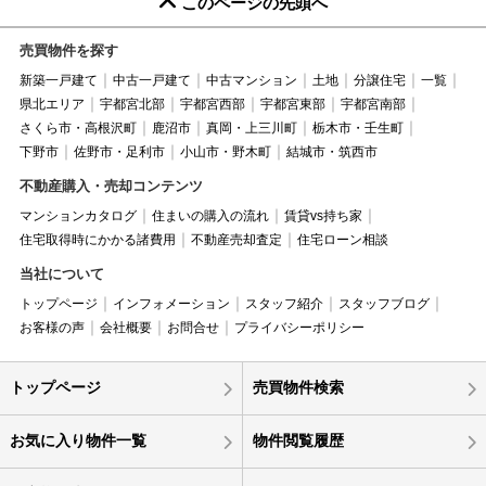
このページの先頭へ
売買物件を探す
新築一戸建て
中古一戸建て
中古マンション
土地
分譲住宅
一覧
県北エリア
宇都宮北部
宇都宮西部
宇都宮東部
宇都宮南部
さくら市・高根沢町
鹿沼市
真岡・上三川町
栃木市・壬生町
下野市
佐野市・足利市
小山市・野木町
結城市・筑西市
不動産購入・売却コンテンツ
マンションカタログ
住まいの購入の流れ
賃貸vs持ち家
住宅取得時にかかる諸費用
不動産売却査定
住宅ローン相談
当社について
トップページ
インフォメーション
スタッフ紹介
スタッフブログ
お客様の声
会社概要
お問合せ
プライバシーポリシー
トップページ
売買物件検索
お気に入り物件一覧
物件閲覧履歴