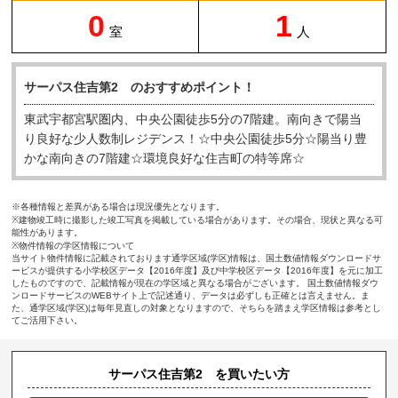
0
1
室
人
サーパス住吉第2 のおすすめポイント！
東武宇都宮駅圏内、中央公園徒歩5分の7階建。南向きで陽当
り良好な少人数制レジデンス！☆中央公園徒歩5分☆陽当り豊
かな南向きの7階建☆環境良好な住吉町の特等席☆
※各種情報と差異がある場合は現況優先となります。
※建物竣工時に撮影した竣工写真を掲載している場合があります。その場合、現状と異なる可
能性があります。
※物件情報の学区情報について
当サイト物件情報に記載されております通学区域(学区)情報は、国土数値情報ダウンロードサ
ービスが提供する小学校区データ【2016年度】及び中学校区データ【2016年度】を元に加工
したものですので、記載情報が現在の学区域と異なる場合がございます。 国土数値情報ダウ
ンロードサービスのWEBサイト上で記述通り、データは必ずしも正確とは言えません。ま
た、通学区域(学区)は毎年見直しの対象となりますので、そちらを踏まえ学区情報は参考とし
てご活用下さい。
サーパス住吉第2 を買いたい方