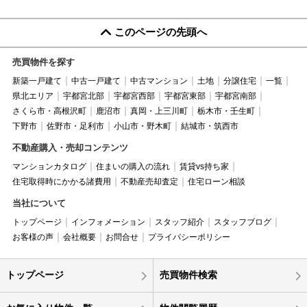
このページの先頭へ
売買物件を探す
新築一戸建て
中古一戸建て
中古マンション
土地
分譲住宅
一覧
県北エリア
宇都宮北部
宇都宮西部
宇都宮東部
宇都宮南部
さくら市・高根沢町
鹿沼市
真岡・上三川町
栃木市・壬生町
下野市
佐野市・足利市
小山市・野木町
結城市・筑西市
不動産購入・売却コンテンツ
マンションカタログ
住まいの購入の流れ
賃貸vs持ち家
住宅取得時にかかる諸費用
不動産売却査定
住宅ローン相談
当社について
トップページ
インフォメーション
スタッフ紹介
スタッフブログ
お客様の声
会社概要
お問合せ
プライバシーポリシー
トップページ
売買物件検索