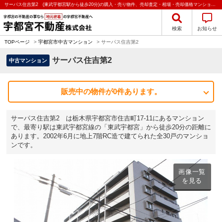
サーパス住吉第2 (東武宇都宮駅から徒歩20分)の購入・売り物件、売却査定・相場・売却価格マンション情報｜宇都宮不動産株式会社
検索
お知らせ
TOPページ
>
宇都宮市中古マンション
>
サーパス住吉第2
サーパス住吉第2
中古マンション
販売中の物件が0件あります。
サーパス住吉第2 は栃木県宇都宮市住吉町17-11にあるマンション
で、最寄り駅は東武宇都宮線の「東武宇都宮」から徒歩20分の距離に
あります。2002年6月に地上7階RC造で建てられた全30戸のマンショ
ンです。
画像一覧
を見る