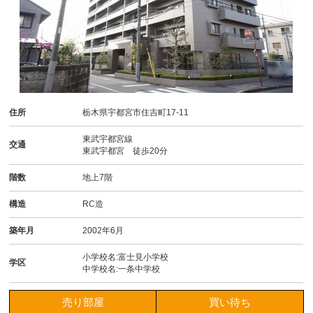
住所
栃木県宇都宮市住吉町17-11
東武宇都宮線
交通
東武宇都宮 徒歩20分
階数
地上7階
構造
RC造
築年月
2002年6月
小学校名:富士見小学校
学区
中学校名:一条中学校
売り部屋
買い待ち