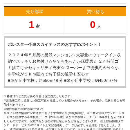
売り部屋
買い待ち
1
0
室
人
ポレスター今泉スカイテラスのおすすめポイント！
２０２４年５月築の築浅マンション♪ 大容量のウォークイン収
納でスッキリお片付け☆冬でもあったか床暖房☆ ２４時間ゴ
ミ捨て可☆セキュリティ充実☆ スーパーまで徒歩約６分☆小
中学校が１ｋｍ圏内でお子様の通学も安心☆
■泉が丘小学校：約550ｍ/８分 ■泉が丘中学校：約450ｍ/7分
※各種情報と差異がある場合は現況優先となります。
※建物竣工時に撮影した竣工写真を掲載している場合があります。その場合、現状と異なる可
能性があります。
※物件情報の学区情報について
当サイト物件情報に記載されております通学区域(学区)情報は、国土数値情報ダウンロードサ
ービスが提供する小学校区データ【2016年度】及び中学校区データ【2016年度】を元に加工
したものですので、記載情報が現在の学区域と異なる場合がございます。 国土数値情報ダウ
ンロードサービスのWEBサイト上で記述通り、データは必ずしも正確とは言えません。ま
た、通学区域(学区)は毎年見直しの対象となりますので、そちらを踏まえ学区情報は参考とし