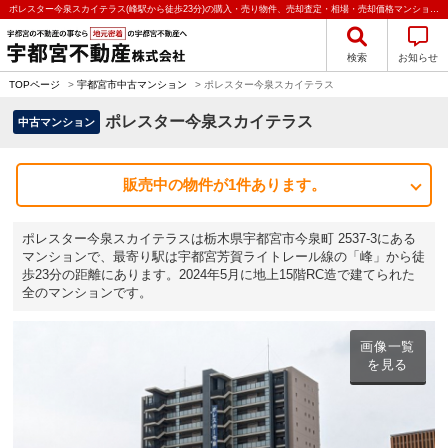
ポレスター今泉スカイテラス(峰駅から徒歩23分)の購入・売り物件、売却査定・相場・売却価格マンション情報｜宇都宮不動産株式会社
検索
お知らせ
TOPページ
>
宇都宮市中古マンション
>
ポレスター今泉スカイテラス
ポレスター今泉スカイテラス
中古マンション
販売中の物件が1件あります。
ポレスター今泉スカイテラスは栃木県宇都宮市今泉町 2537-3にある
マンションで、最寄り駅は宇都宮芳賀ライトレール線の「峰」から徒
歩23分の距離にあります。2024年5月に地上15階RC造で建てられた
全のマンションです。
画像一覧
を見る