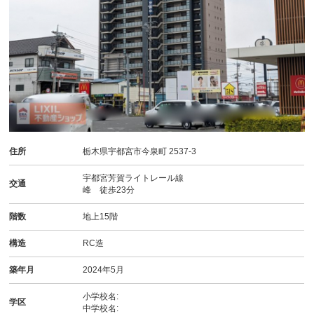
住所
栃木県宇都宮市今泉町 2537-3
宇都宮芳賀ライトレール線
交通
峰 徒歩23分
階数
地上15階
構造
RC造
築年月
2024年5月
小学校名:
学区
中学校名: