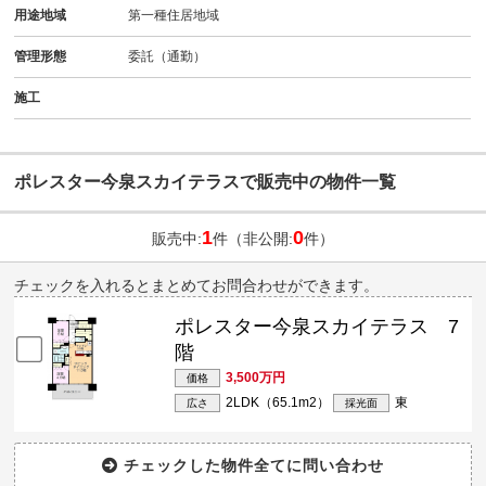
用途地域
第一種住居地域
管理形態
委託（通勤）
施工
ポレスター今泉スカイテラスで販売中の物件一覧
1
0
販売中:
件（非公開:
件）
チェックを入れるとまとめてお問合わせができます。
ポレスター今泉スカイテラス 7
階
3,500万円
価格
2LDK（65.1m
2
）
東
広さ
採光面