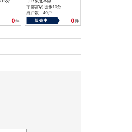
16分
ＪＲ東北本線
宇都宮駅 徒歩10分
総戸数：40戸
築年数：2005年
0
0
販売中
件
件