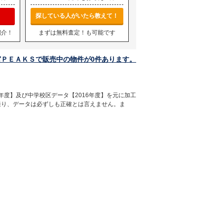
探している人がいたら教えて！
紹介！
まずは無料査定！も可能です
宮ＰＥＡＫＳで販売中の物件が0件あります。
年度】及び中学校区データ【2016年度】を元に加工
通り、データは必ずしも正確とは言えません。ま