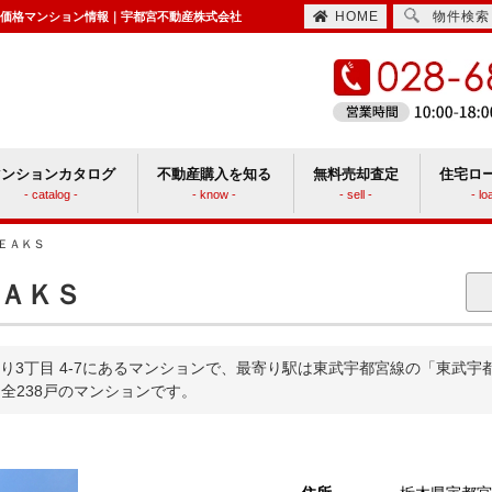
HOME
物件検索
却価格マンション情報｜宇都宮不動産株式会社
マンションカタログ
不動産購入を知る
無料売却査定
住宅ロ
- catalog -
- know -
- sell -
- lo
ＥＡＫＳ
住宅取得時にかかる諸費用
ションと戸建てどっちがいい？
ＡＫＳ
り3丁目 4-7にあるマンションで、最寄り駅は東武宇都宮線の「東武宇
た全238戸のマンションです。