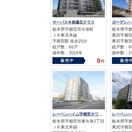
サーパス今泉陽北テラス
ガーデンハ
栃木県宇都宮市今泉町
栃木県宇都
ＪＲ東北本線
東武宇都
宇都宮駅 徒歩25分
東武宇都宮
総戸数：65戸
総戸数：6
築年数：2015年
築年数：19
0
販売中
販売
件
レーベンハイム宇都宮タワーズイースト
栃木県宇都宮市東今泉2丁目
栃木県宇都
ＪＲ東北本線
東武宇都