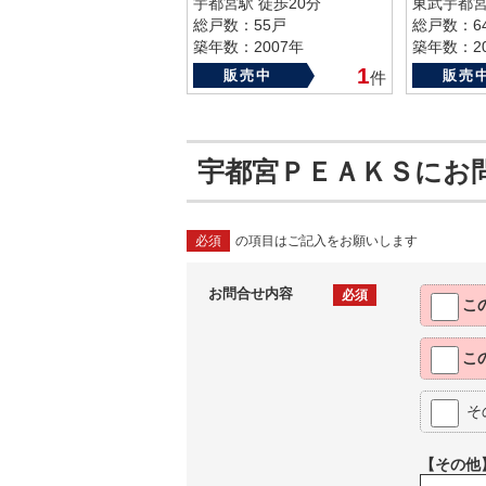
宇都宮駅 徒歩20分
東武宇都宮
総戸数：55戸
総戸数：6
築年数：2007年
築年数：20
1
販売中
販売
件
宇都宮ＰＥＡＫＳにお
必須
の項目はご記入をお願いします
お問合せ内容
必須
こ
こ
そ
【その他