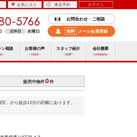
お気に入り
来店予約
ログイン
お問合わせ・ご相談
無料
メール会員登録
ーン相談
お客様の声
スタッフ紹介
会社概要
an -
- voice -
- staff -
- company -
中古リフォーム
0
販売中物件
件
都宮」から徒歩12分の距離にあります。