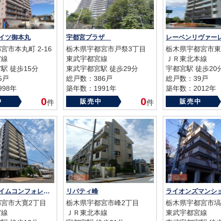
イツ御本丸
宇都宮プラザ
宮市本丸町 2-16
栃木県宇都宮市戸祭3丁目
栃木県宇都宮市東
宮線
東武宇都宮線
ＪＲ東北本線
駅 徒歩15分
東武宇都宮駅 徒歩29分
宇都宮駅 徒歩20
5戸
総戸数：386戸
総戸数：39戸
98年
築年数：1991年
築年数：2012年
0
0
中
販売中
販売中
件
件
レーベンハイムコンフォレスタ宇都宮
リバティ峰
宮市大寛2丁目
栃木県宇都宮市峰2丁目
栃木県宇都宮市塙
宮線
ＪＲ東北本線
東武宇都宮線