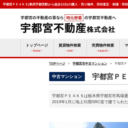
宇都宮ＰＥＡＫＳ(東武宇都宮駅から徒歩12分)の購入・売り物件、売却査定・相場・売
トップページ
賃貸物件検索
売買物件検索
- home -
- rent -
- search -
TOPページ
>
宇都宮市中古マンション
>
宇都宮Ｐ
賃貸vs持ち家
マン
宇都宮ＰＥ
中古マンション
宇都宮ＰＥＡＫＳは栃木県宇都宮市馬場通
2019年1月に地上31階SRC造で建てられ