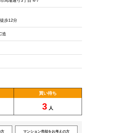
馬場通り3丁目 4-7
徒歩12分
C造
買い待ち
3
人
の方
マンション売却をお考えの方