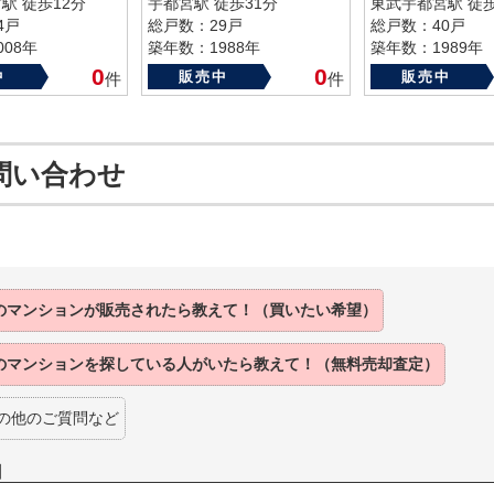
駅 徒歩12分
宇都宮駅 徒歩31分
東武宇都宮駅 徒歩
4戸
総戸数：29戸
総戸数：40戸
08年
築年数：1988年
築年数：1989年
0
0
中
販売中
販売中
件
件
問い合わせ
のマンションが
販売されたら
教えて！（買いたい希望）
のマンションを
探している人がいたら
教えて！（無料売却査定）
の他のご質問など
】