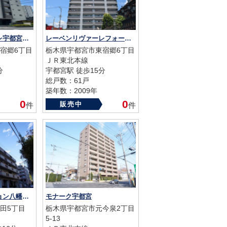
レーベンリヴァーレ宇都宮クイントタワー
レーベンリヴァーレフォートヴィル
宿郷6丁目
栃木県宇都宮市東宿郷6丁目
ＪＲ東北本線
分
宇都宮駅 徒歩15分
総戸数：61戸
築年数：2009年
0
0
販売中
件
件
ライオンズマンション八幡山公園
モナーク宇都宮
田5丁目
栃木県宇都宮市元今泉2丁目
5-13