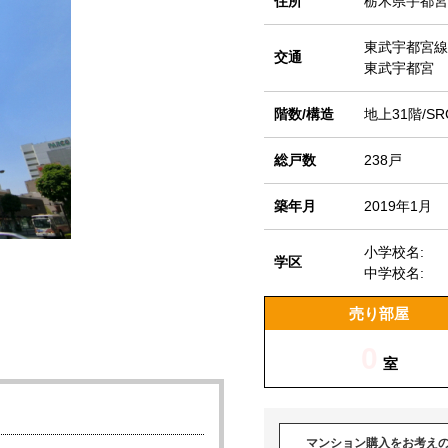
住所
栃木県宇都宮市
東武宇都宮線
交通
東武宇都宮 
階数/構造
地上31階/SR
総戸数
238戸
築年月
2019年1月
小学校名:
学区
中学校名:
売り部屋
0
室
マンション購入をお考え