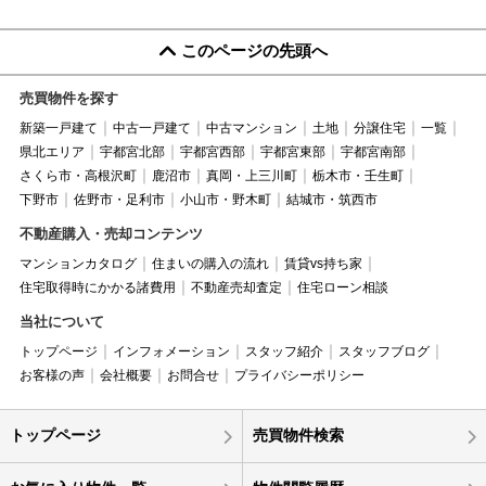
このページの先頭へ
売買物件を探す
新築一戸建て
中古一戸建て
中古マンション
土地
分譲住宅
一覧
県北エリア
宇都宮北部
宇都宮西部
宇都宮東部
宇都宮南部
さくら市・高根沢町
鹿沼市
真岡・上三川町
栃木市・壬生町
下野市
佐野市・足利市
小山市・野木町
結城市・筑西市
不動産購入・売却コンテンツ
マンションカタログ
住まいの購入の流れ
賃貸vs持ち家
住宅取得時にかかる諸費用
不動産売却査定
住宅ローン相談
当社について
トップページ
インフォメーション
スタッフ紹介
スタッフブログ
お客様の声
会社概要
お問合せ
プライバシーポリシー
トップページ
売買物件検索