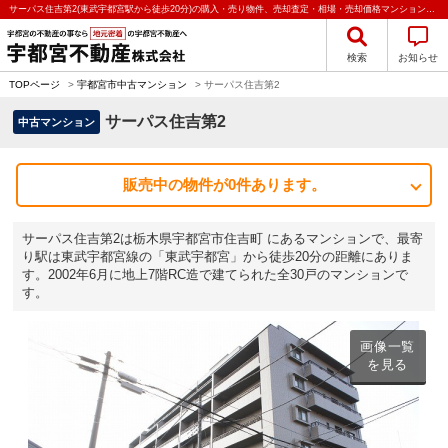
サーパス住吉第2(東武宇都宮駅から徒歩20分)の購入・売り物件、売却査定・相場・売却価格マンション情報｜宇都宮不動産株式会社
検索
お知らせ
TOPページ
>
宇都宮市中古マンション
>
サーパス住吉第2
サーパス住吉第2
中古マンション
販売中の物件が0件あります。
サーパス住吉第2は栃木県宇都宮市住吉町 にあるマンションで、最寄
り駅は東武宇都宮線の「東武宇都宮」から徒歩20分の距離にありま
す。2002年6月に地上7階RC造で建てられた全30戸のマンションで
す。
画像一覧
を見る