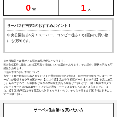
0
1
室
人
サーパス住吉第2のおすすめポイント！
中央公園徒歩5分！スーパー、コンビニ徒歩10分圏内で買い物
にも便利です。
※各種情報と差異がある場合は現況優先となります。
※建物竣工時に撮影した竣工写真を掲載している場合があります。その場合、現状と異なる可
能性があります。
※物件情報の学区情報について
当サイト物件情報に記載されております通学区域(学区)情報は、国土数値情報ダウンロードサ
ービスが提供する小学校区データ【2016年度】及び中学校区データ【2016年度】を元に加工
したものですので、記載情報が現在の学区域と異なる場合がございます。 国土数値情報ダウ
ンロードサービスのWEBサイト上で記述通り、データは必ずしも正確とは言えません。ま
た、通学区域(学区)は毎年見直しの対象となりますので、そちらを踏まえ学区情報は参考とし
てご活用下さい。
サーパス住吉第2を買いたい方