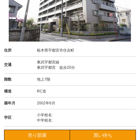
住所
栃木県宇都宮市住吉町
東武宇都宮線
交通
東武宇都宮 徒歩20分
階数
地上7階
構造
RC造
築年月
2002年6月
小学校名:
学区
中学校名:
売り部屋
買い待ち