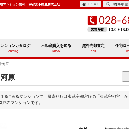
HOME
物件検索
価格マンション情報｜宇都宮不動産株式会社
マンションカタログ
不動産購入を知る
無料売却査定
住宅ロ
- catalog -
- know -
- sell -
- lo
中河原
住宅取得時にかかる諸費用
ションと戸建てどっちがいい？
河原
1-9にあるマンションで、最寄り駅は東武宇都宮線の「東武宇都宮」から
53戸のマンションです。