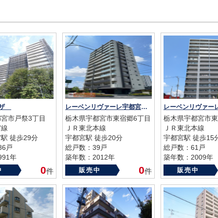
ラザ
レーベンリヴァーレ宇都宮クイントタワー
宮市戸祭3丁目
栃木県宇都宮市東宿郷6丁目
栃木県宇都宮市東
宮線
ＪＲ東北本線
ＪＲ東北本線
駅 徒歩29分
宇都宮駅 徒歩20分
宇都宮駅 徒歩15
86戸
総戸数：39戸
総戸数：61戸
91年
築年数：2012年
築年数：2009年
0
0
中
販売中
販売中
件
件