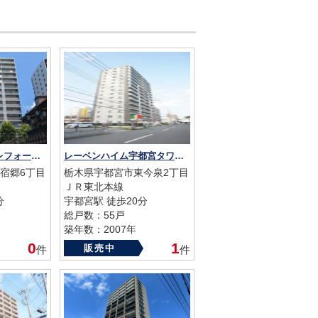
レーベンリヴァーレフォートヴィル
レーベンハイム宇都宮タワーズイースト
宿郷6丁目
栃木県宇都宮市東今泉2丁目
ＪＲ東北本線
分
宇都宮駅 徒歩20分
総戸数：55戸
築年数：2007年
0
1
販売中
件
件