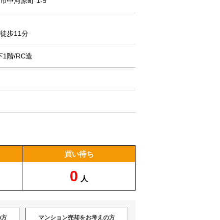
中河原町 1-9
徒歩11分
下1階/RC造
買い待ち
0
人
の方
マンション売却をお考えの方