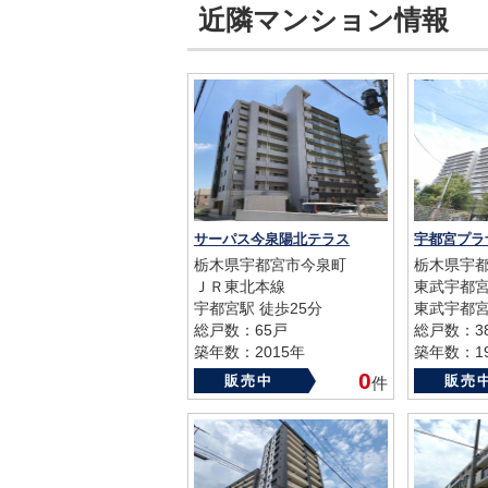
近隣マンション情報
サーパス今泉陽北テラス
宇都宮プ
栃木県宇都宮市今泉町
栃木県宇都
ＪＲ東北本線
東武宇都
宇都宮駅 徒歩25分
東武宇都宮
総戸数：65戸
総戸数：3
築年数：2015年
築年数：19
0
販売中
販売
件