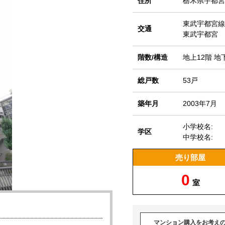
住所
栃木県宇都宮市
東武宇都宮線
交通
東武宇都宮 
階数/構造
地上12階 地
総戸数
53戸
築年月
2003年7月
小学校名:
学区
中学校名:
売り部屋
0
室
マンション購入をお考え