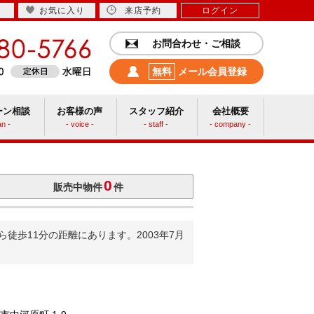
お気に入り
来店予約
ログイン
お問合わせ・ご相談
無料
メール会員登録
ーン相談
お客様の声
スタッフ紹介
会社概要
an -
- voice -
- staff -
- company -
中古リフォーム
0
販売中物件
件
徒歩11分の距離にあります。2003年7月