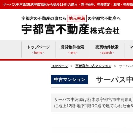
サーパス中河原(東武宇都宮駅から徒歩11分)の購入・売り物件、売却査定・相場・売却
トップページ
賃貸物件検索
売買物件検索
- home -
- rent -
- search -
TOPページ
>
宇都宮市中古マンション
>
サーパス
賃貸vs持ち家
マン
サーパス中
中古マンション
サーパス中河原は栃木県宇都宮市中河原町 
に地上12階 地下1階RC造で建てられた全