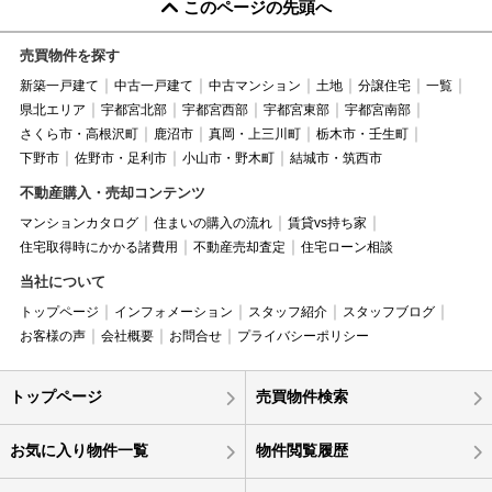
このページの先頭へ
売買物件を探す
新築一戸建て
中古一戸建て
中古マンション
土地
分譲住宅
一覧
県北エリア
宇都宮北部
宇都宮西部
宇都宮東部
宇都宮南部
さくら市・高根沢町
鹿沼市
真岡・上三川町
栃木市・壬生町
下野市
佐野市・足利市
小山市・野木町
結城市・筑西市
不動産購入・売却コンテンツ
マンションカタログ
住まいの購入の流れ
賃貸vs持ち家
住宅取得時にかかる諸費用
不動産売却査定
住宅ローン相談
当社について
トップページ
インフォメーション
スタッフ紹介
スタッフブログ
お客様の声
会社概要
お問合せ
プライバシーポリシー
トップページ
売買物件検索
お気に入り物件一覧
物件閲覧履歴