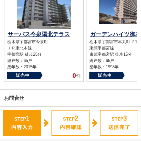
サーパス今泉陽北テラス
ガーデンハイツ御本
栃木県宇都宮市今泉町
栃木県宇都宮市本丸町 2-16
ＪＲ東北本線
東武宇都宮線
宇都宮駅 徒歩25分
東武宇都宮駅 徒歩15分
総戸数：65戸
総戸数：65戸
築年数：2015年
築年数：1998年
0
販売中
件
販売中
お問合せ