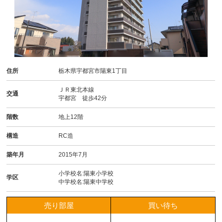
住所
栃木県宇都宮市陽東1丁目
ＪＲ東北本線
交通
宇都宮 徒歩42分
階数
地上12階
構造
RC造
築年月
2015年7月
小学校名:陽東小学校
学区
中学校名:陽東中学校
売り部屋
買い待ち