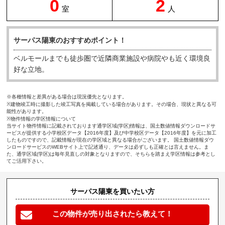
0
2
室
人
サーパス陽東のおすすめポイント！
ベルモールまでも徒歩圏で近隣商業施設や病院やも近く環境良
好な立地。
※各種情報と差異がある場合は現況優先となります。
※建物竣工時に撮影した竣工写真を掲載している場合があります。その場合、現状と異なる可
能性があります。
※物件情報の学区情報について
当サイト物件情報に記載されております通学区域(学区)情報は、国土数値情報ダウンロードサ
ービスが提供する小学校区データ【2016年度】及び中学校区データ【2016年度】を元に加工
したものですので、記載情報が現在の学区域と異なる場合がございます。 国土数値情報ダウ
ンロードサービスのWEBサイト上で記述通り、データは必ずしも正確とは言えません。ま
た、通学区域(学区)は毎年見直しの対象となりますので、そちらを踏まえ学区情報は参考とし
てご活用下さい。
サーパス陽東を買いたい方
この物件が売り出されたら教えて！