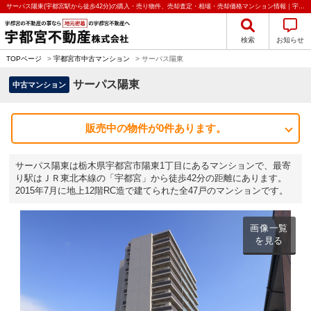
サーパス陽東(宇都宮駅から徒歩42分)の購入・売り物件、売却査定・相場・売却価格マンション情報｜宇都宮不動産株式会社
検索
お知らせ
TOPページ
>
宇都宮市中古マンション
>
サーパス陽東
サーパス陽東
中古マンション
販売中の物件が0件あります。
サーパス陽東は栃木県宇都宮市陽東1丁目にあるマンションで、最寄
り駅はＪＲ東北本線の「宇都宮」から徒歩42分の距離にあります。
2015年7月に地上12階RC造で建てられた全47戸のマンションです。
画像一覧
を見る