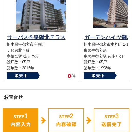
サーパス今泉陽北テラス
ガーデンハイツ御本
栃木県宇都宮市今泉町
栃木県宇都宮市本丸町 2-16
ＪＲ東北本線
東武宇都宮線
宇都宮駅 徒歩25分
東武宇都宮駅 徒歩15分
総戸数：65戸
総戸数：65戸
築年数：2015年
築年数：1998年
0
販売中
件
販売中
お問合せ