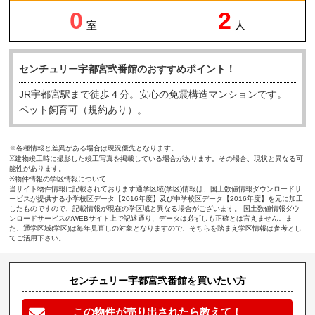
0
2
室
人
センチュリー宇都宮弐番館のおすすめポイント！
JR宇都宮駅まで徒歩４分。安心の免震構造マンションです。
ペット飼育可（規約あり）。
※各種情報と差異がある場合は現況優先となります。
※建物竣工時に撮影した竣工写真を掲載している場合があります。その場合、現状と異なる可
能性があります。
※物件情報の学区情報について
当サイト物件情報に記載されております通学区域(学区)情報は、国土数値情報ダウンロードサ
ービスが提供する小学校区データ【2016年度】及び中学校区データ【2016年度】を元に加工
したものですので、記載情報が現在の学区域と異なる場合がございます。 国土数値情報ダウ
ンロードサービスのWEBサイト上で記述通り、データは必ずしも正確とは言えません。ま
た、通学区域(学区)は毎年見直しの対象となりますので、そちらを踏まえ学区情報は参考とし
てご活用下さい。
センチュリー宇都宮弐番館を買いたい方
この物件が売り出されたら教えて！