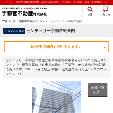
センチュリー宇都宮弐番館(宇都宮駅から徒歩4分)の購入・売り物件、売却査定・相場・売却価格マンション情報｜宇都宮不動産株式会社
検索
お知らせ
TOPページ
>
宇都宮市中古マンション
>
センチュリー宇都宮弐番館
センチュリー宇都宮弐番館
中古マンション
販売中の物件が0件あります。
センチュリー宇都宮弐番館は栃木県宇都宮市宮みらい2-21にあるマン
ションで、最寄り駅はＪＲ東北本線の「宇都宮」から徒歩4分の距離
にあります。2016年2月に地上20階RC造で建てられた全133戸のマン
ションです。
画像一覧
を見る