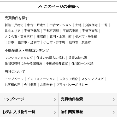
このページの先頭へ
売買物件を探す
新築一戸建て
中古一戸建て
中古マンション
土地
分譲住宅
一覧
県北エリア
宇都宮北部
宇都宮西部
宇都宮東部
宇都宮南部
さくら市・高根沢町
鹿沼市
真岡・上三川町
栃木市・壬生町
下野市
佐野市・足利市
小山市・野木町
結城市・筑西市
不動産購入・売却コンテンツ
マンションカタログ
住まいの購入の流れ
賃貸vs持ち家
住宅取得時にかかる諸費用
不動産売却査定
住宅ローン相談
当社について
トップページ
インフォメーション
スタッフ紹介
スタッフブログ
お客様の声
会社概要
お問合せ
プライバシーポリシー
トップページ
売買物件検索
お気に入り物件一覧
物件閲覧履歴