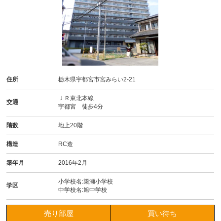
住所
栃木県宇都宮市宮みらい2-21
ＪＲ東北本線
交通
宇都宮 徒歩4分
階数
地上20階
構造
RC造
築年月
2016年2月
小学校名:簗瀬小学校
学区
中学校名:旭中学校
売り部屋
買い待ち