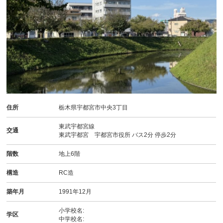
住所
栃木県宇都宮市中央3丁目
東武宇都宮線
交通
東武宇都宮 宇都宮市役所 バス2分 停歩2分
階数
地上6階
構造
RC造
築年月
1991年12月
小学校名:
学区
中学校名: