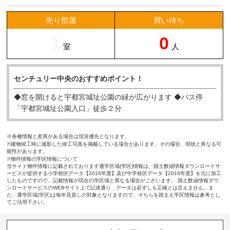
売り部屋
買い待ち
1
0
室
人
センチュリー中央のおすすめポイント！
◆窓を開けると宇都宮城址公園の緑が広がります ◆バス停
「宇都宮城址公園入口」徒歩２分
※各種情報と差異がある場合は現況優先となります。
※建物竣工時に撮影した竣工写真を掲載している場合があります。その場合、現状と異なる可
能性があります。
※物件情報の学区情報について
当サイト物件情報に記載されております通学区域(学区)情報は、国土数値情報ダウンロードサ
ービスが提供する小学校区データ【2016年度】及び中学校区データ【2016年度】を元に加工
したものですので、記載情報が現在の学区域と異なる場合がございます。 国土数値情報ダウ
ンロードサービスのWEBサイト上で記述通り、データは必ずしも正確とは言えません。ま
た、通学区域(学区)は毎年見直しの対象となりますので、そちらを踏まえ学区情報は参考とし
てご活用下さい。