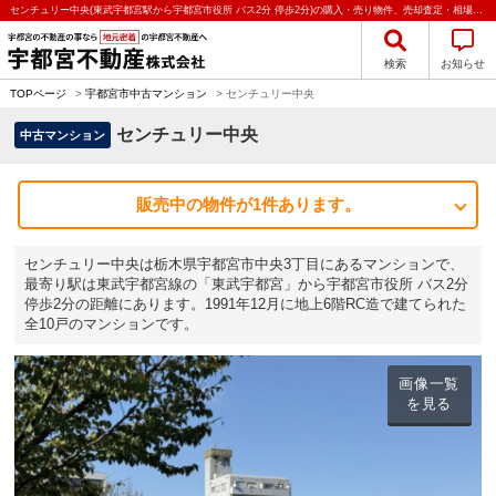
センチュリー中央(東武宇都宮駅から宇都宮市役所 バス2分 停歩2分)の購入・売り物件、売却査定・相場・売却価格マンション情報｜宇都宮不動産株式会社
検索
お知らせ
TOPページ
>
宇都宮市中古マンション
>
センチュリー中央
センチュリー中央
中古マンション
販売中の物件が1件あります。
センチュリー中央は栃木県宇都宮市中央3丁目にあるマンションで、
最寄り駅は東武宇都宮線の「東武宇都宮」から宇都宮市役所 バス2分
停歩2分の距離にあります。1991年12月に地上6階RC造で建てられた
全10戸のマンションです。
画像一覧
を見る