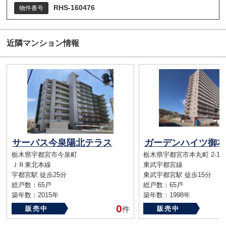
RHS-160476
物件番号
近隣マンション情報
サーパス今泉陽北テラス
ガーデンハイツ御本
栃木県宇都宮市今泉町
栃木県宇都宮市本丸町 2-16
ＪＲ東北本線
東武宇都宮線
宇都宮駅 徒歩25分
東武宇都宮駅 徒歩15分
総戸数：65戸
総戸数：65戸
築年数：2015年
築年数：1998年
0
販売中
件
販売中