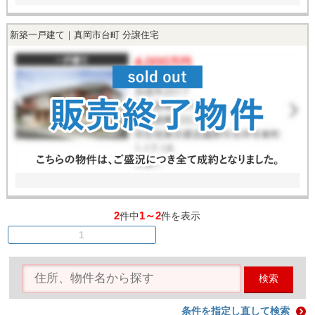
新築一戸建て｜真岡市台町 分譲住宅
2
1～2
件中
件を表示
1
検索
条件を指定し直して検索