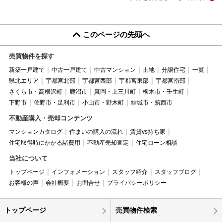
このページの先頭へ
売買物件を探す
新築一戸建て
中古一戸建て
中古マンション
土地
分譲住宅
一覧
県北エリア
宇都宮北部
宇都宮西部
宇都宮東部
宇都宮南部
さくら市・高根沢町
鹿沼市
真岡・上三川町
栃木市・壬生町
下野市
佐野市・足利市
小山市・野木町
結城市・筑西市
不動産購入・売却コンテンツ
マンションカタログ
住まいの購入の流れ
賃貸vs持ち家
住宅取得時にかかる諸費用
不動産売却査定
住宅ローン相談
当社について
トップページ
インフォメーション
スタッフ紹介
スタッフブログ
お客様の声
会社概要
お問合せ
プライバシーポリシー
トップページ
売買物件検索