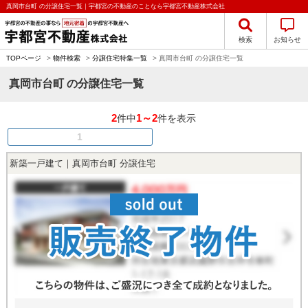
真岡市台町 の分譲住宅一覧｜宇都宮の不動産のことなら宇都宮不動産株式会社
検索
お知らせ
TOPページ
>
物件検索
>
分譲住宅特集一覧
>
真岡市台町 の分譲住宅一覧
真岡市台町 の分譲住宅一覧
2
1～2
件中
件を表示
1
新築一戸建て｜真岡市台町 分譲住宅