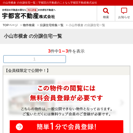
小山市横倉 の分譲住宅一覧｜宇都宮の不動産のことなら宇都宮不動産株式会社
検索
お知らせ
TOPページ
>
物件検索
>
分譲住宅特集一覧
>
小山市横倉 の分譲住宅一覧
小山市横倉 の分譲住宅一覧
3
1～3
件中
件を表示
1
【会員様限定で公開中！】