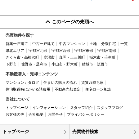
このページの先頭へ
売買物件を探す
新築一戸建て
中古一戸建て
中古マンション
土地
分譲住宅
一覧
県北エリア
宇都宮北部
宇都宮西部
宇都宮東部
宇都宮南部
さくら市・高根沢町
鹿沼市
真岡・上三川町
栃木市・壬生町
下野市
佐野市・足利市
小山市・野木町
結城市・筑西市
不動産購入・売却コンテンツ
マンションカタログ
住まいの購入の流れ
賃貸vs持ち家
住宅取得時にかかる諸費用
不動産売却査定
住宅ローン相談
当社について
トップページ
インフォメーション
スタッフ紹介
スタッフブログ
お客様の声
会社概要
お問合せ
プライバシーポリシー
トップページ
売買物件検索