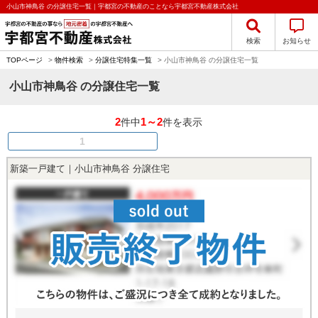
小山市神鳥谷 の分譲住宅一覧｜宇都宮の不動産のことなら宇都宮不動産株式会社
検索
お知らせ
TOPページ
>
物件検索
>
分譲住宅特集一覧
>
小山市神鳥谷 の分譲住宅一覧
小山市神鳥谷 の分譲住宅一覧
2
1～2
件中
件を表示
1
新築一戸建て｜小山市神鳥谷 分譲住宅