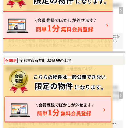
宇都宮芳賀ライトレール線 陽東3
丁目 徒歩8分
建物面積
-
20
枚
【南向き角地×ゆとりの６９坪】宇都宮市陽東３丁目の閑静な住宅街に好
条件の土地が登場！建築条件なし＆解体更地渡しにつき、お好きなハウ
スメーカーで陽当り良好な理想のマイホームをご実現いただけます。
宇都宮市石井町 3248-69の土地
会員限定
土地
土地面積
124.93㎡
480万円
/ -
栃木県宇都宮市石井町 3248-69
宇都宮芳賀ライトレール線 宇都
宮大学陽東キャンパス 徒歩27分
建物面積
-
14
枚
久部街道沿いです。狭小地ですが上手に建築すれば低予算でマイホーム