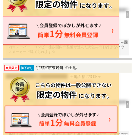
栃木県宇都宮市東峰町
宇都宮芳賀ライトレール線 陽東3
丁目 徒歩32分
建物面積
-
18
枚
☆閑静な住宅街☆敷地面積１００坪以上☆建築条件なし☆小中学校１㎞圏
内☆スーパー・コンビニ徒歩圏内☆整備が進んだ街並み☆お好きなハウ
スメーカーで建てられます☆
宇都宮市東峰町 の土地
会員限定
値下がり
土地
土地面積
223.05㎡
2,980万円
/ -
栃木県宇都宮市東峰町
宇都宮芳賀ライトレール線 陽東3
丁目 徒歩18分
建物面積
-
26
枚
◆区画整理地内の土地です◆建築条件なし◆周辺環境が充実した立地です