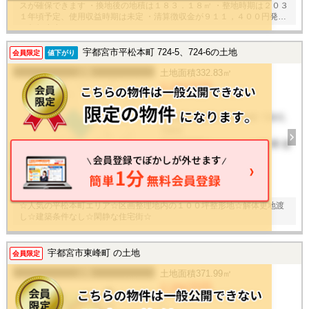
スが確保できます ・換地後の地積は１８３．１８㎡ ・整地時期は２０３
１年頃予定、使用収益時期は未定 ・清算徴収金が９１１，４００円発生
いたします
宇都宮市平松本町 724-5、724-6の土地
会員限定
値下がり
土地
土地面積
332.83㎡
3,250万円
/ -
栃木県宇都宮市平松本町 724-5、
724-6
宇都宮芳賀ライトレール線 峰 徒
歩28分
17
建物面積
-
枚
☆人気の平松本町エリア☆区画整理地内の１００坪整形地☆解体更地渡
し☆建築条件なし☆閑静な住宅街☆
宇都宮市東峰町 の土地
会員限定
土地
土地面積
371.99㎡
2,250万円
/ -