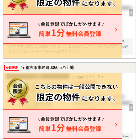
栃木県宇都宮市御幸本町
宇都宮芳賀ライトレール線 陽東3
丁目 バス5分停歩8分
建物面積
-
20
枚
南道路に約２８ｍ接しており間口が広いのが特徴です。日当たり良好。
小中学校も程よい距離にあります。建築条件はございませんので、お好
きなハウスメーカーで家をお建てください。
宇都宮市東峰町3066-5の土地
会員限定
土地
土地面積
183.18㎡
2,100万円
/ -
栃木県宇都宮市東峰町3066-5
宇都宮芳賀ライトレール線 陽東3
丁目 徒歩19分
建物面積
-
17
枚
【区画整理地内５５坪の整形地】 間口も６ｍあり２台並列でカースペー