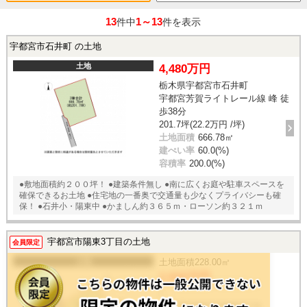
13
1～13
件中
件を表示
宇都宮市石井町 の土地
土地
4,480万円
栃木県宇都宮市石井町
宇都宮芳賀ライトレール線 峰 徒
歩38分
201.7坪(22.2万円 /坪)
土地面積
666.78㎡
建ぺい率
60.0(%)
容積率
200.0(%)
●敷地面積約２００坪！ ●建築条件無し ●南に広くお庭や駐車スペースを
確保できるお土地 ●住宅地の一番奥で交通量も少なくプライバシーも確
保！ ●石井小・陽東中 ●かましん約３６５ｍ・ローソン約３２１ｍ
宇都宮市陽東3丁目の土地
会員限定
土地
土地面積
228.00㎡
2,830万円
/ -
栃木県宇都宮市陽東3丁目