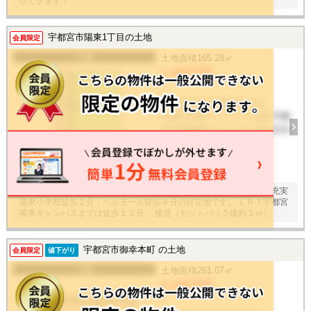
ができます！
宇都宮市陽東1丁目の土地
会員限定
土地
土地面積
165.28㎡
1,380万円
/ -
栃木県宇都宮市陽東1丁目
宇都宮芳賀ライトレール線 宇都
宮大学陽東キャンパス 徒歩12分
建物面積
-
15
枚
建築条件無し。お好きなメーカーで建築可能。 商業施設・教育施設充実
陽東小学校徒歩２分・ベルモール徒歩８分の好立地です。 ＬＲＴ宇都宮
陽東キャンパスまでは徒歩１２分。 接道（セットバック後約３ｍ）
宇都宮市御幸本町 の土地
会員限定
値下がり
土地
土地面積
261.07㎡
2,180万円
/ -