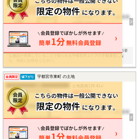
/ -
栃木県宇都宮市竹林町
宇都宮芳賀ライトレール線 駅東
公園前 徒歩29分
建物面積
-
15
枚
土地面積は２３５．２㎡（公簿）でございます。自然環境や生活に必要
な施設が充実していることで知られる宇都宮市エリアの不動産探しな
ら、当社にお任せください。
宇都宮市東町 の土地
会員限定
値下がり
土地
土地面積
129.41㎡
595万円
/ -
栃木県宇都宮市東町
宇都宮芳賀ライトレール線 駅東
公園前 徒歩34分
建物面積
-
16
枚