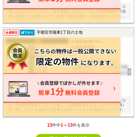
宇都宮市エリアでの住まいなら、住み心地も快適な「宇都宮市東町 土
地」はいかがでしょうか。居住環境にふさわしくない用途の建物や大規
模な店舗なども規制されている第一種住居地域。土地面積は１２９．４
１㎡（公簿）となっております。
宇都宮市陽東1丁目の土地
会員限定
値下がり
土地
土地面積
166.44㎡
1,490万円
/ -
栃木県宇都宮市陽東1丁目
宇都宮芳賀ライトレール線 宇都
宮大学陽東キャンパス 徒歩11分
建物面積
-
14
枚
こだわりで選びたい方におすすめ。宇都宮市エリアで住まいをお探しな
ら「宇都宮市陽東１丁目 土地」。土地面積は１６６．４４㎡（公簿）
で一押しです。土地購入をお考えの方にイチオシの売地がこちらです。
13
1～13
件中
件を表示