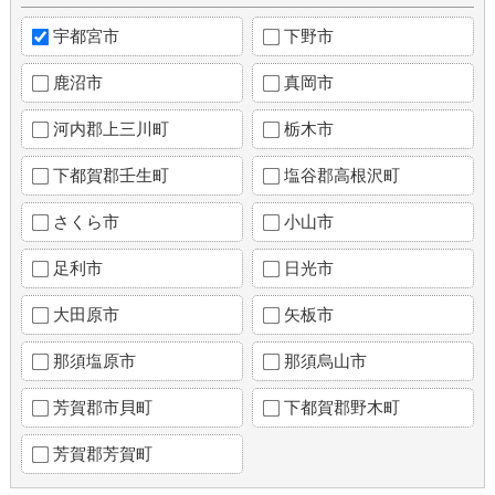
宇都宮市
下野市
鹿沼市
真岡市
河内郡上三川町
栃木市
下都賀郡壬生町
塩谷郡高根沢町
さくら市
小山市
足利市
日光市
大田原市
矢板市
那須塩原市
那須烏山市
芳賀郡市貝町
下都賀郡野木町
芳賀郡芳賀町