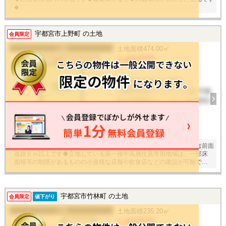
◆
宇都宮市上野町 の土地
会員限定
土地
土地面積
474.00㎡
3,800万円
/ -
栃木県宇都宮市上野町
宇都宮芳賀ライトレール線 宇都
宮大学陽東キャンパス 徒歩58分
建物面積
-
21
枚
◆広さの心配がいらない土地面積４７４㎡（公簿）◆こちらの土地は前面
道路６ｍ以上です◆立地している第一種中高層住居専用地域は、一部床
面積等の制限があるものの小規模な店舗や飲食店などの建設が可能で
す。
宇都宮市竹林町 の土地
会員限定
値下がり
土地
土地面積
235.20㎡
1,090万円