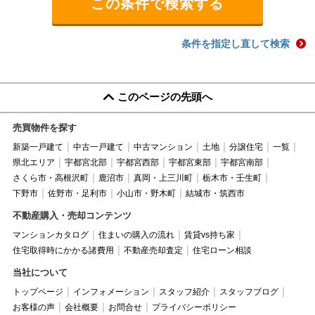
条件を指定し直して検索
このページの先頭へ
売買物件を探す
新築一戸建て
中古一戸建て
中古マンション
土地
分譲住宅
一覧
県北エリア
宇都宮北部
宇都宮西部
宇都宮東部
宇都宮南部
さくら市・高根沢町
鹿沼市
真岡・上三川町
栃木市・壬生町
下野市
佐野市・足利市
小山市・野木町
結城市・筑西市
不動産購入・売却コンテンツ
マンションカタログ
住まいの購入の流れ
賃貸vs持ち家
住宅取得時にかかる諸費用
不動産売却査定
住宅ローン相談
当社について
トップページ
インフォメーション
スタッフ紹介
スタッフブログ
お客様の声
会社概要
お問合せ
プライバシーポリシー