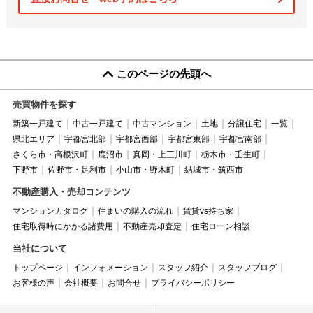
このページの先頭へ
売買物件を探す
新築一戸建て
中古一戸建て
中古マンション
土地
分譲住宅
一覧
県北エリア
宇都宮北部
宇都宮西部
宇都宮東部
宇都宮南部
さくら市・高根沢町
鹿沼市
真岡・上三川町
栃木市・壬生町
下野市
佐野市・足利市
小山市・野木町
結城市・筑西市
不動産購入・売却コンテンツ
マンションカタログ
住まいの購入の流れ
賃貸vs持ち家
住宅取得時にかかる諸費用
不動産売却査定
住宅ローン相談
当社について
トップページ
インフォメーション
スタッフ紹介
スタッフブログ
お客様の声
会社概要
お問合せ
プライバシーポリシー