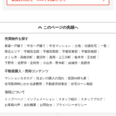
このページの先頭へ
売買物件を探す
新築一戸建て
中古一戸建て
中古マンション
土地
分譲住宅
一覧
県北エリア
宇都宮北部
宇都宮西部
宇都宮東部
宇都宮南部
さくら市・高根沢町
鹿沼市
真岡・上三川町
栃木市・壬生町
下野市
佐野市・足利市
小山市・野木町
結城市・筑西市
不動産購入・売却コンテンツ
マンションカタログ
住まいの購入の流れ
賃貸vs持ち家
住宅取得時にかかる諸費用
不動産売却査定
住宅ローン相談
当社について
トップページ
インフォメーション
スタッフ紹介
スタッフブログ
お客様の声
会社概要
お問合せ
プライバシーポリシー