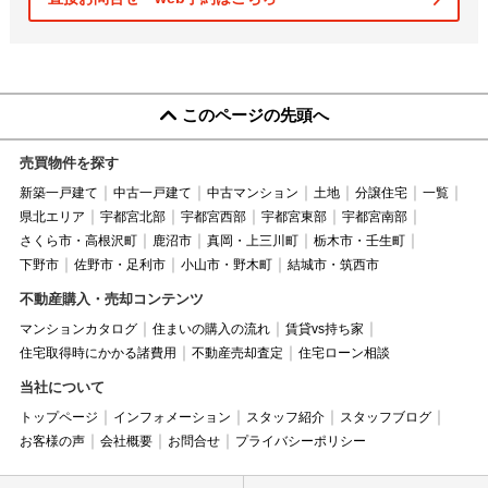
このページの先頭へ
売買物件を探す
新築一戸建て
中古一戸建て
中古マンション
土地
分譲住宅
一覧
県北エリア
宇都宮北部
宇都宮西部
宇都宮東部
宇都宮南部
さくら市・高根沢町
鹿沼市
真岡・上三川町
栃木市・壬生町
下野市
佐野市・足利市
小山市・野木町
結城市・筑西市
不動産購入・売却コンテンツ
マンションカタログ
住まいの購入の流れ
賃貸vs持ち家
住宅取得時にかかる諸費用
不動産売却査定
住宅ローン相談
当社について
トップページ
インフォメーション
スタッフ紹介
スタッフブログ
お客様の声
会社概要
お問合せ
プライバシーポリシー