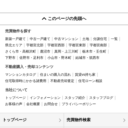
このページの先頭へ
売買物件を探す
新築一戸建て
中古一戸建て
中古マンション
土地
分譲住宅
一覧
県北エリア
宇都宮北部
宇都宮西部
宇都宮東部
宇都宮南部
さくら市・高根沢町
鹿沼市
真岡・上三川町
栃木市・壬生町
下野市
佐野市・足利市
小山市・野木町
結城市・筑西市
不動産購入・売却コンテンツ
マンションカタログ
住まいの購入の流れ
賃貸vs持ち家
住宅取得時にかかる諸費用
不動産売却査定
住宅ローン相談
当社について
トップページ
インフォメーション
スタッフ紹介
スタッフブログ
お客様の声
会社概要
お問合せ
プライバシーポリシー
トップページ
売買物件検索