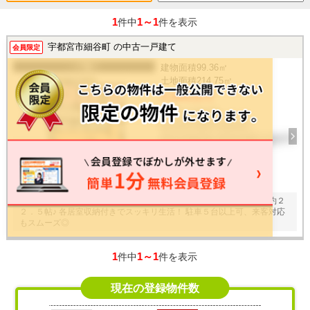
1
1～1
件中
件を表示
宇都宮市細谷町 の中古一戸建て
会員限定
一戸建て
建物面積
99.36㎡
土地面積
214.75㎡
2,100万円
3LDK / 2012年
栃木県宇都宮市細谷町
東武宇都宮線 東武宇都宮 徒歩74
分
11
枚
くつろぎ・学び・遊び、自由な使い方ができる明るい広々リビング約２
２．５帖♪ 各居室収納付きでスッキリ生活！ 駐車５台以上可、来客対応
もスムーズ◎
1
1～1
件中
件を表示
現在の登録物件数