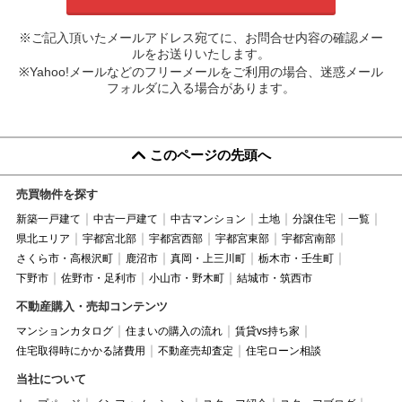
※ご記入頂いたメールアドレス宛てに、お問合せ内容の確認メー
ルをお送りいたします。
※Yahoo!メールなどのフリーメールをご利用の場合、迷惑メール
フォルダに入る場合があります。
このページの先頭へ
売買物件を探す
新築一戸建て
中古一戸建て
中古マンション
土地
分譲住宅
一覧
県北エリア
宇都宮北部
宇都宮西部
宇都宮東部
宇都宮南部
さくら市・高根沢町
鹿沼市
真岡・上三川町
栃木市・壬生町
下野市
佐野市・足利市
小山市・野木町
結城市・筑西市
不動産購入・売却コンテンツ
マンションカタログ
住まいの購入の流れ
賃貸vs持ち家
住宅取得時にかかる諸費用
不動産売却査定
住宅ローン相談
当社について