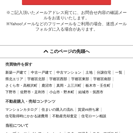
※ご記入頂いたメールアドレス宛てに、お問合せ内容の確認メー
ルをお送りいたします。
※Yahoo!メールなどのフリーメールをご利用の場合、迷惑メール
フォルダに入る場合があります。
このページの先頭へ
売買物件を探す
新築一戸建て
中古一戸建て
中古マンション
土地
分譲住宅
一覧
県北エリア
宇都宮北部
宇都宮西部
宇都宮東部
宇都宮南部
さくら市・高根沢町
鹿沼市
真岡・上三川町
栃木市・壬生町
下野市
佐野市・足利市
小山市・野木町
結城市・筑西市
不動産購入・売却コンテンツ
マンションカタログ
住まいの購入の流れ
賃貸vs持ち家
住宅取得時にかかる諸費用
不動産売却査定
住宅ローン相談
当社について