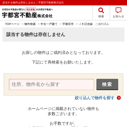
該当する物件は存在しません｜宇都宮不動産株式会社
検索
お知らせ
TOPページ
>
物件検索
>
中古一戸建て
>
宇都宮市
>
ＪＲ日光線
ご成約済み
該当する物件は存在しません
お探しの物件はご成約済みとなっております。
下記にて再検索をお願いたします。
絞り込んで物件を探す
ホームページに掲載されていない物件も
多数ございます。
お手数ですが、