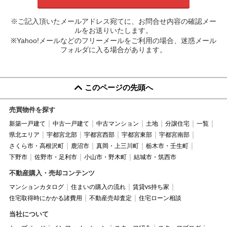
※ご記入頂いたメールアドレス宛てに、お問合せ内容の確認メー
ルをお送りいたします。
※Yahoo!メールなどのフリーメールをご利用の場合、迷惑メール
フォルダに入る場合があります。
このページの先頭へ
売買物件を探す
新築一戸建て
中古一戸建て
中古マンション
土地
分譲住宅
一覧
県北エリア
宇都宮北部
宇都宮西部
宇都宮東部
宇都宮南部
さくら市・高根沢町
鹿沼市
真岡・上三川町
栃木市・壬生町
下野市
佐野市・足利市
小山市・野木町
結城市・筑西市
不動産購入・売却コンテンツ
マンションカタログ
住まいの購入の流れ
賃貸vs持ち家
住宅取得時にかかる諸費用
不動産売却査定
住宅ローン相談
当社について