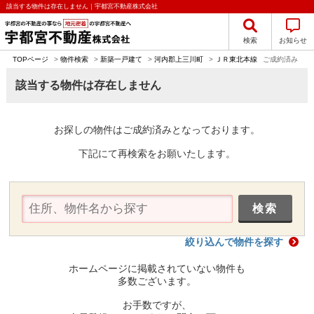
該当する物件は存在しません｜宇都宮不動産株式会社
検索
お知らせ
TOPページ
>
物件検索
>
新築一戸建て
>
河内郡上三川町
>
ＪＲ東北本線
ご成約済み
該当する物件は存在しません
お探しの物件はご成約済みとなっております。
下記にて再検索をお願いたします。
絞り込んで物件を探す
ホームページに掲載されていない物件も
多数ございます。
お手数ですが、