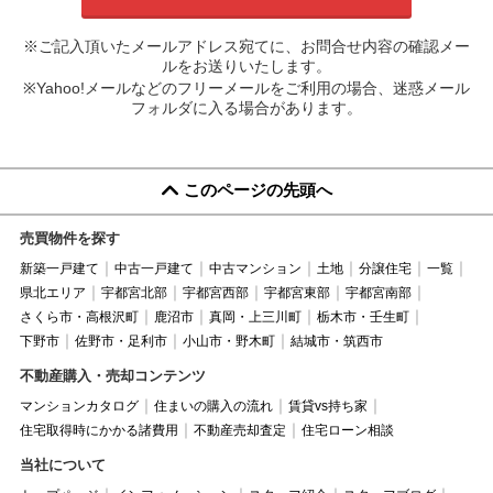
※ご記入頂いたメールアドレス宛てに、お問合せ内容の確認メー
ルをお送りいたします。
※Yahoo!メールなどのフリーメールをご利用の場合、迷惑メール
フォルダに入る場合があります。
このページの先頭へ
売買物件を探す
新築一戸建て
中古一戸建て
中古マンション
土地
分譲住宅
一覧
県北エリア
宇都宮北部
宇都宮西部
宇都宮東部
宇都宮南部
さくら市・高根沢町
鹿沼市
真岡・上三川町
栃木市・壬生町
下野市
佐野市・足利市
小山市・野木町
結城市・筑西市
不動産購入・売却コンテンツ
マンションカタログ
住まいの購入の流れ
賃貸vs持ち家
住宅取得時にかかる諸費用
不動産売却査定
住宅ローン相談
当社について