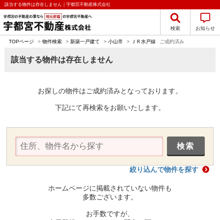
該当する物件は存在しません｜宇都宮不動産株式会社
検索
お知らせ
TOPページ
>
物件検索
>
新築一戸建て
>
小山市
>
ＪＲ水戸線
ご成約済み
該当する物件は存在しません
お探しの物件はご成約済みとなっております。
下記にて再検索をお願いたします。
絞り込んで物件を探す
ホームページに掲載されていない物件も
多数ございます。
お手数ですが、