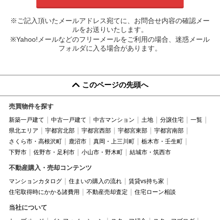
※ご記入頂いたメールアドレス宛てに、お問合せ内容の確認メー
ルをお送りいたします。
※Yahoo!メールなどのフリーメールをご利用の場合、迷惑メール
フォルダに入る場合があります。
このページの先頭へ
売買物件を探す
新築一戸建て
中古一戸建て
中古マンション
土地
分譲住宅
一覧
県北エリア
宇都宮北部
宇都宮西部
宇都宮東部
宇都宮南部
さくら市・高根沢町
鹿沼市
真岡・上三川町
栃木市・壬生町
下野市
佐野市・足利市
小山市・野木町
結城市・筑西市
不動産購入・売却コンテンツ
マンションカタログ
住まいの購入の流れ
賃貸vs持ち家
住宅取得時にかかる諸費用
不動産売却査定
住宅ローン相談
当社について