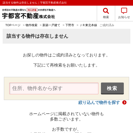
該当する物件は存在しません｜宇都宮不動産株式会社
検索
お知らせ
TOPページ
>
物件検索
>
新築一戸建て
>
下野市
>
ＪＲ東北本線
ご成約済み
該当する物件は存在しません
お探しの物件はご成約済みとなっております。
下記にて再検索をお願いたします。
絞り込んで物件を探す
ホームページに掲載されていない物件も
多数ございます。
お手数ですが、