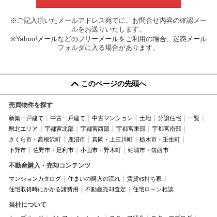
※ご記入頂いたメールアドレス宛てに、お問合せ内容の確認メー
ルをお送りいたします。
※Yahoo!メールなどのフリーメールをご利用の場合、迷惑メール
フォルダに入る場合があります。
このページの先頭へ
売買物件を探す
新築一戸建て
中古一戸建て
中古マンション
土地
分譲住宅
一覧
県北エリア
宇都宮北部
宇都宮西部
宇都宮東部
宇都宮南部
さくら市・高根沢町
鹿沼市
真岡・上三川町
栃木市・壬生町
下野市
佐野市・足利市
小山市・野木町
結城市・筑西市
不動産購入・売却コンテンツ
マンションカタログ
住まいの購入の流れ
賃貸vs持ち家
住宅取得時にかかる諸費用
不動産売却査定
住宅ローン相談
当社について