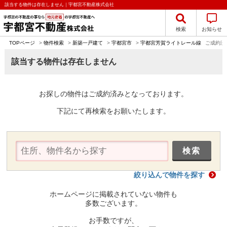
該当する物件は存在しません｜宇都宮不動産株式会社
検索
お知らせ
TOPページ
>
物件検索
>
新築一戸建て
>
宇都宮市
>
宇都宮芳賀ライトレール線
ご成約済
該当する物件は存在しません
お探しの物件はご成約済みとなっております。
下記にて再検索をお願いたします。
絞り込んで物件を探す
ホームページに掲載されていない物件も
多数ございます。
お手数ですが、