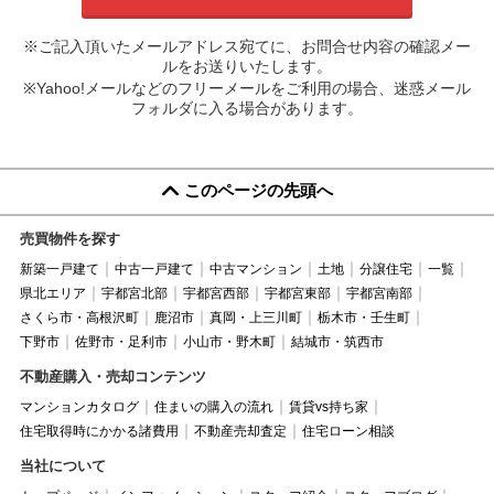
※ご記入頂いたメールアドレス宛てに、お問合せ内容の確認メー
ルをお送りいたします。
※Yahoo!メールなどのフリーメールをご利用の場合、迷惑メール
フォルダに入る場合があります。
このページの先頭へ
売買物件を探す
新築一戸建て
中古一戸建て
中古マンション
土地
分譲住宅
一覧
県北エリア
宇都宮北部
宇都宮西部
宇都宮東部
宇都宮南部
さくら市・高根沢町
鹿沼市
真岡・上三川町
栃木市・壬生町
下野市
佐野市・足利市
小山市・野木町
結城市・筑西市
不動産購入・売却コンテンツ
マンションカタログ
住まいの購入の流れ
賃貸vs持ち家
住宅取得時にかかる諸費用
不動産売却査定
住宅ローン相談
当社について