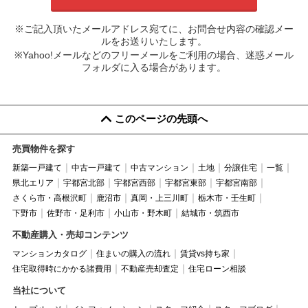
※ご記入頂いたメールアドレス宛てに、お問合せ内容の確認メー
ルをお送りいたします。
※Yahoo!メールなどのフリーメールをご利用の場合、迷惑メール
フォルダに入る場合があります。
このページの先頭へ
売買物件を探す
新築一戸建て
中古一戸建て
中古マンション
土地
分譲住宅
一覧
県北エリア
宇都宮北部
宇都宮西部
宇都宮東部
宇都宮南部
さくら市・高根沢町
鹿沼市
真岡・上三川町
栃木市・壬生町
下野市
佐野市・足利市
小山市・野木町
結城市・筑西市
不動産購入・売却コンテンツ
マンションカタログ
住まいの購入の流れ
賃貸vs持ち家
住宅取得時にかかる諸費用
不動産売却査定
住宅ローン相談
当社について