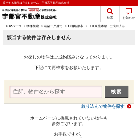
該当する物件は存在しません｜宇都宮不動産株式会社
検索
お知らせ
TOPページ
>
物件検索
>
新築一戸建て
>
那須塩原市
>
ＪＲ東北本線
ご成約済み
該当する物件は存在しません
お探しの物件はご成約済みとなっております。
下記にて再検索をお願いたします。
絞り込んで物件を探す
ホームページに掲載されていない物件も
多数ございます。
お手数ですが、