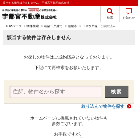
該当する物件は存在しません｜宇都宮不動産株式会社
検索
お知らせ
TOPページ
>
物件検索
>
新築一戸建て
>
結城市
>
ＪＲ水戸線
ご成約済み
該当する物件は存在しません
お探しの物件はご成約済みとなっております。
下記にて再検索をお願いたします。
絞り込んで物件を探す
ホームページに掲載されていない物件も
多数ございます。
お手数ですが、