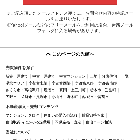
※ご記入頂いたメールアドレス宛てに、お問合せ内容の確認メー
ルをお送りいたします。
※Yahoo!メールなどのフリーメールをご利用の場合、迷惑メール
フォルダに入る場合があります。
このページの先頭へ
売買物件を探す
新築一戸建て
中古一戸建て
中古マンション
土地
分譲住宅
一覧
県北エリア
宇都宮北部
宇都宮西部
宇都宮東部
宇都宮南部
さくら市・高根沢町
鹿沼市
真岡・上三川町
栃木市・壬生町
下野市
佐野市・足利市
小山市・野木町
結城市・筑西市
不動産購入・売却コンテンツ
マンションカタログ
住まいの購入の流れ
賃貸vs持ち家
住宅取得時にかかる諸費用
不動産売却査定
住宅ローン相談
当社について