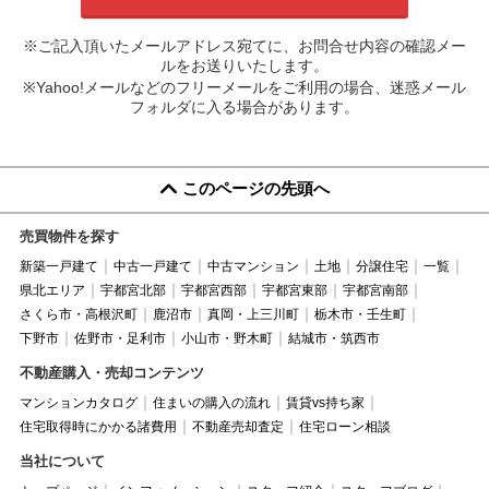
※ご記入頂いたメールアドレス宛てに、お問合せ内容の確認メー
ルをお送りいたします。
※Yahoo!メールなどのフリーメールをご利用の場合、迷惑メール
フォルダに入る場合があります。
このページの先頭へ
売買物件を探す
新築一戸建て
中古一戸建て
中古マンション
土地
分譲住宅
一覧
県北エリア
宇都宮北部
宇都宮西部
宇都宮東部
宇都宮南部
さくら市・高根沢町
鹿沼市
真岡・上三川町
栃木市・壬生町
下野市
佐野市・足利市
小山市・野木町
結城市・筑西市
不動産購入・売却コンテンツ
マンションカタログ
住まいの購入の流れ
賃貸vs持ち家
住宅取得時にかかる諸費用
不動産売却査定
住宅ローン相談
当社について