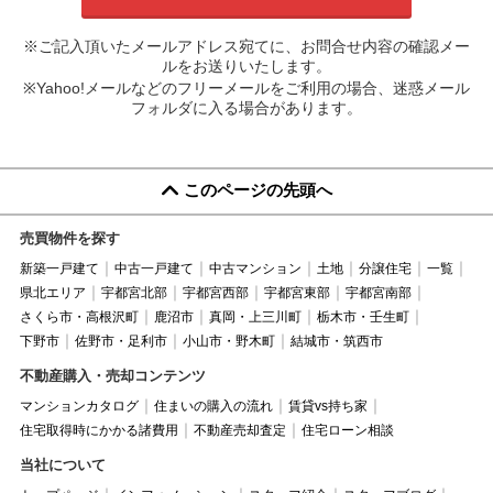
※ご記入頂いたメールアドレス宛てに、お問合せ内容の確認メー
ルをお送りいたします。
※Yahoo!メールなどのフリーメールをご利用の場合、迷惑メール
フォルダに入る場合があります。
このページの先頭へ
売買物件を探す
新築一戸建て
中古一戸建て
中古マンション
土地
分譲住宅
一覧
県北エリア
宇都宮北部
宇都宮西部
宇都宮東部
宇都宮南部
さくら市・高根沢町
鹿沼市
真岡・上三川町
栃木市・壬生町
下野市
佐野市・足利市
小山市・野木町
結城市・筑西市
不動産購入・売却コンテンツ
マンションカタログ
住まいの購入の流れ
賃貸vs持ち家
住宅取得時にかかる諸費用
不動産売却査定
住宅ローン相談
当社について