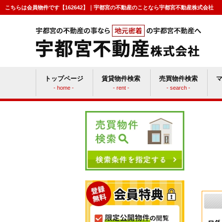
こちらは会員物件です【162642】｜宇都宮の不動産のことなら宇都宮不動産株式会社
トップページ
賃貸物件検索
売買物件検索
- home -
- rent -
- search -
賃貸vs持ち家
マン