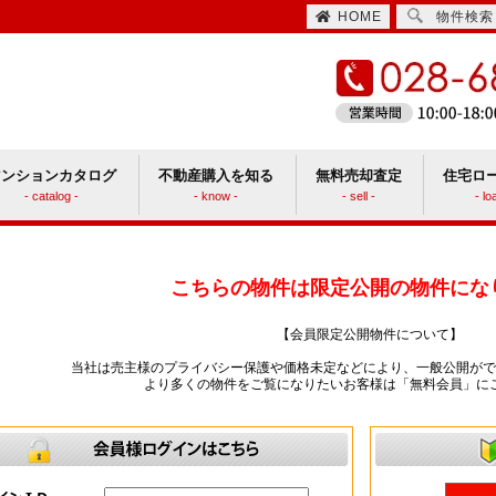
HOME
物件検索
マンションカタログ
不動産購入を知る
無料売却査定
住宅ロ
- catalog -
- know -
- sell -
- lo
住宅取得時にかかる諸費用
ションと戸建てどっちがいい？
こちらの物件は限定公開の物件にな
【会員限定公開物件について】
当社は売主様のプライバシー保護や価格未定などにより、一般公開がで
より多くの物件をご覧になりたいお客様は「無料会員」に