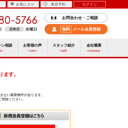
お気に入り
来店予約
ログイン
お問合わせ・ご相談
無料
メール会員登録
ーン相談
お客様の声
スタッフ紹介
会社概要
an -
- voice -
- staff -
- company -
中古リフォーム
ります。
きない最新物件があります。
ご登録ください。