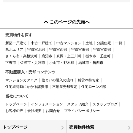
このページの先頭へ
売買物件を探す
新築一戸建て
中古一戸建て
中古マンション
土地
分譲住宅
一覧
県北エリア
宇都宮北部
宇都宮西部
宇都宮東部
宇都宮南部
さくら市・高根沢町
鹿沼市
真岡・上三川町
栃木市・壬生町
下野市
佐野市・足利市
小山市・野木町
結城市・筑西市
不動産購入・売却コンテンツ
マンションカタログ
住まいの購入の流れ
賃貸vs持ち家
住宅取得時にかかる諸費用
不動産売却査定
住宅ローン相談
当社について
トップページ
インフォメーション
スタッフ紹介
スタッフブログ
お客様の声
会社概要
お問合せ
プライバシーポリシー
トップページ
売買物件検索