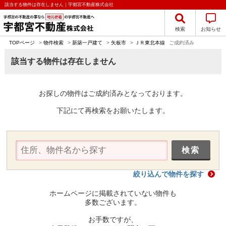
該当する物件は存在しません｜宇都宮不動産株式会社
検索
お知らせ
TOPページ
>
物件検索
>
新築一戸建て
>
矢板市
>
ＪＲ東北本線
ご成約済み
該当する物件は存在しません
お探しの物件はご成約済みとなっております。
下記にて再検索をお願いたします。
絞り込んで物件を探す
ホームページに掲載されていない物件も
多数ございます。
お手数ですが、