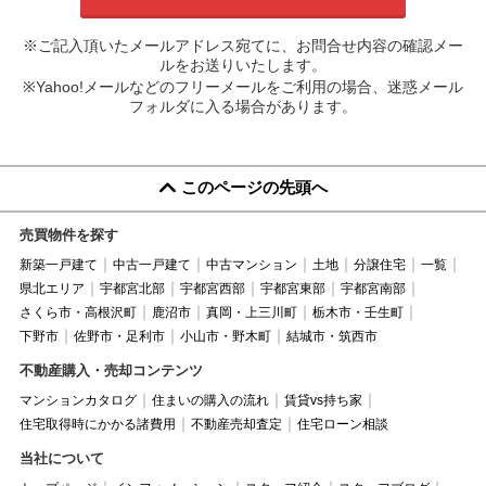
※ご記入頂いたメールアドレス宛てに、お問合せ内容の確認メー
ルをお送りいたします。
※Yahoo!メールなどのフリーメールをご利用の場合、迷惑メール
フォルダに入る場合があります。
このページの先頭へ
売買物件を探す
新築一戸建て
中古一戸建て
中古マンション
土地
分譲住宅
一覧
県北エリア
宇都宮北部
宇都宮西部
宇都宮東部
宇都宮南部
さくら市・高根沢町
鹿沼市
真岡・上三川町
栃木市・壬生町
下野市
佐野市・足利市
小山市・野木町
結城市・筑西市
不動産購入・売却コンテンツ
マンションカタログ
住まいの購入の流れ
賃貸vs持ち家
住宅取得時にかかる諸費用
不動産売却査定
住宅ローン相談
当社について