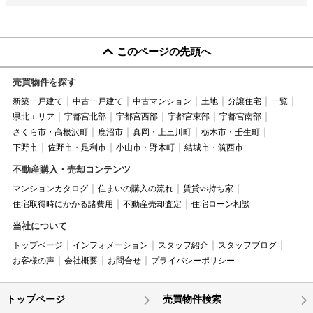
このページの先頭へ
売買物件を探す
新築一戸建て
中古一戸建て
中古マンション
土地
分譲住宅
一覧
県北エリア
宇都宮北部
宇都宮西部
宇都宮東部
宇都宮南部
さくら市・高根沢町
鹿沼市
真岡・上三川町
栃木市・壬生町
下野市
佐野市・足利市
小山市・野木町
結城市・筑西市
不動産購入・売却コンテンツ
マンションカタログ
住まいの購入の流れ
賃貸vs持ち家
住宅取得時にかかる諸費用
不動産売却査定
住宅ローン相談
当社について
トップページ
インフォメーション
スタッフ紹介
スタッフブログ
お客様の声
会社概要
お問合せ
プライバシーポリシー
トップページ
売買物件検索