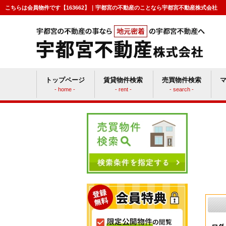
こちらは会員物件です【163662】｜宇都宮の不動産のことなら宇都宮不動産株式会社
トップページ
賃貸物件検索
売買物件検索
- home -
- rent -
- search -
賃貸vs持ち家
マン