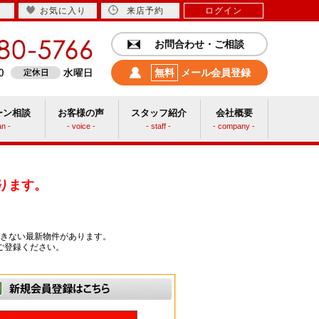
お気に入り
来店予約
ログイン
お問合わせ・ご相談
無料
メール会員登録
ーン相談
お客様の声
スタッフ紹介
会社概要
an -
- voice -
- staff -
- company -
中古リフォーム
ります。
きない最新物件があります。
ご登録ください。