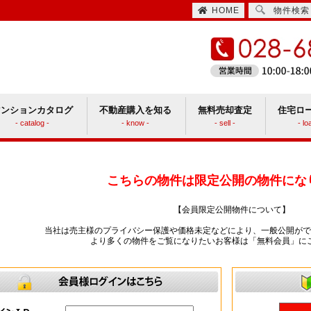
HOME
物件検索
マンションカタログ
不動産購入を知る
無料売却査定
住宅ロ
- catalog -
- know -
- sell -
- lo
住宅取得時にかかる諸費用
ションと戸建てどっちがいい？
こちらの物件は限定公開の物件にな
【会員限定公開物件について】
当社は売主様のプライバシー保護や価格未定などにより、一般公開がで
より多くの物件をご覧になりたいお客様は「無料会員」に