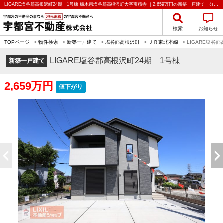
LIGARE塩谷郡高根沢町24期 1号棟 栃木県塩谷郡高根沢町大字宝積寺 ｜2,659万円の新築一戸建て｜分譲住宅や新築物件｜宇都宮不動産株式会社
検索
お知らせ
TOPページ
>
物件検索
>
新築一戸建て
>
塩谷郡高根沢町
>
ＪＲ東北本線
>
LIGARE塩谷
LIGARE塩谷郡高根沢町24期 1号棟
新築一戸建て
2,659万円
値下がり