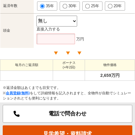
返済年数
35年
30年
25年
20年
直接入力する
頭金
万円
ボーナス
毎月のご返済額
物件価格
(×年2回)
2,659万円
※返済金額はあくまでも目安です。
※
会員登録(無料)
をして詳細情報を記入されますと、全物件が自動でシミュレー
ションされとても便利になります。
電話で問合わせ
見学希望・資料請求