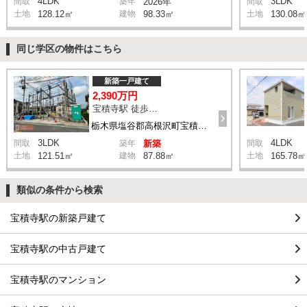
4LDK
3LDK
間取
築年
2026年
間取
土地
128.12㎡
建物
98.33㎡
土地
130.08㎡
同じ学区の物件はこちら
新築一戸建て
2,390万円
宝積寺駅 徒歩7分
栃木県塩谷郡高根沢町宝積寺2丁目
3LDK
4LDK
間取
築年
新築
間取
土地
121.51㎡
建物
87.88㎡
土地
165.78㎡
類似の条件から検索
宝積寺駅の新築戸建て
宝積寺駅の中古戸建て
宝積寺駅のマンション