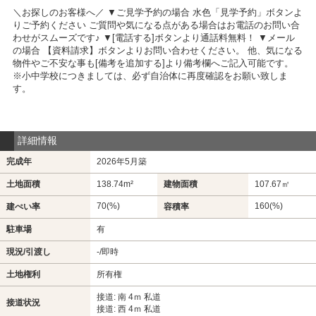
＼お探しのお客様へ／ ▼ご見学予約の場合 水色「見学予約」ボタンよ
りご予約ください ご質問や気になる点がある場合はお電話のお問い合
わせがスムーズです♪ ▼[電話する]ボタンより通話料無料！ ▼メール
の場合 【資料請求】ボタンよりお問い合わせください。 他、気になる
物件やご不安な事も[備考を追加する]より備考欄へご記入可能です。
※小中学校につきましては、必ず自治体に再度確認をお願い致しま
す。
詳細情報
完成年
2026年5月築
土地面積
138.74m²
建物面積
107.67㎡
70(%)
160(%)
建ぺい率
容積率
駐車場
有
現況/引渡し
-/即時
土地権利
所有権
接道: 南 4ｍ 私道
接道状況
接道: 西 4ｍ 私道