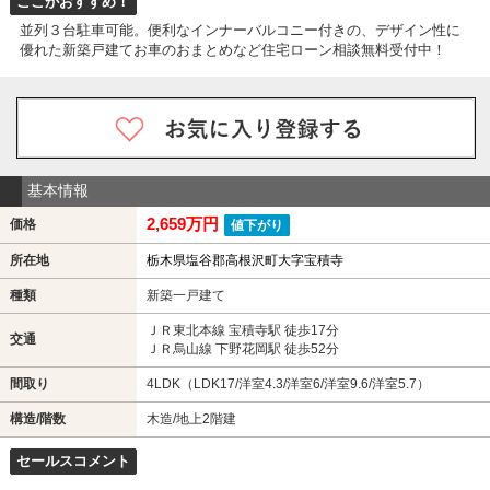
ここがおすすめ！
並列３台駐車可能。便利なインナーバルコニー付きの、デザイン性に
優れた新築戸建てお車のおまとめなど住宅ローン相談無料受付中！
基本情報
2,659万円
価格
値下がり
所在地
栃木県塩谷郡高根沢町大字宝積寺
種類
新築一戸建て
ＪＲ東北本線 宝積寺駅 徒歩17分
交通
ＪＲ烏山線 下野花岡駅 徒歩52分
間取り
4LDK（LDK17/洋室4.3/洋室6/洋室9.6/洋室5.7）
構造/階数
木造/地上2階建
セールスコメント