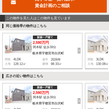
資金計画のご相談
この物件を見た人はこの物件も見ています
同じ価格帯の物件はこちら
新築一戸建て
2,590万円
岡本駅 徒歩39分
栃木県宇都宮市白沢町
4LDK
3LDK
間取
築年
2026年
間取
土地
128.12㎡
建物
98.33㎡
土地
130.08㎡
広さの近い物件はこちら
新築一戸建て
2,590万円
岡本駅 徒歩39分
栃木県宇都宮市白沢町