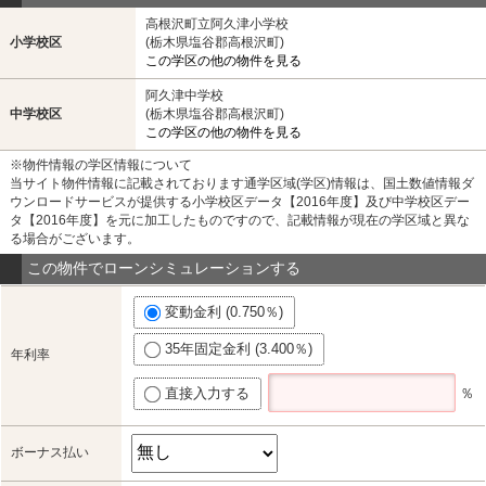
高根沢町立阿久津小学校
小学校区
(栃木県塩谷郡高根沢町)
この学区の他の物件を見る
阿久津中学校
中学校区
(栃木県塩谷郡高根沢町)
この学区の他の物件を見る
※物件情報の学区情報について
当サイト物件情報に記載されております通学区域(学区)情報は、国土数値情報ダ
ウンロードサービスが提供する小学校区データ【2016年度】及び中学校区デー
タ【2016年度】を元に加工したものですので、記載情報が現在の学区域と異な
る場合がございます。
この物件でローンシミュレーションする
変動金利 (0.750％)
35年固定金利 (3.400％)
年利率
直接入力する
％
ボーナス払い