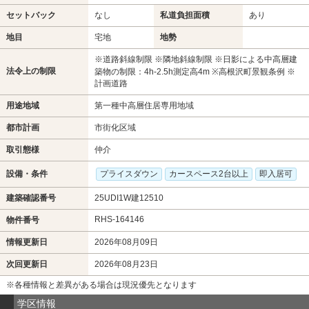
セットバック
なし
私道負担面積
あり
地目
宅地
地勢
※道路斜線制限 ※隣地斜線制限 ※日影による中高層建
法令上の制限
築物の制限：4h‐2.5h測定高4m ※高根沢町景観条例 ※
計画道路
用途地域
第一種中高層住居専用地域
都市計画
市街化区域
取引態様
仲介
設備・条件
プライスダウン
カースペース2台以上
即入居可
建築確認番号
25UDI1W建12510
RHS-164146
物件番号
情報更新日
2026年08月09日
次回更新日
2026年08月23日
※各種情報と差異がある場合は現況優先となります
学区情報