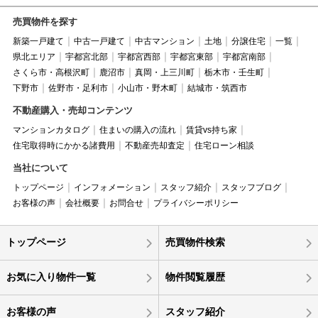
売買物件を探す
新築一戸建て
中古一戸建て
中古マンション
土地
分譲住宅
一覧
県北エリア
宇都宮北部
宇都宮西部
宇都宮東部
宇都宮南部
さくら市・高根沢町
鹿沼市
真岡・上三川町
栃木市・壬生町
下野市
佐野市・足利市
小山市・野木町
結城市・筑西市
不動産購入・売却コンテンツ
マンションカタログ
住まいの購入の流れ
賃貸vs持ち家
住宅取得時にかかる諸費用
不動産売却査定
住宅ローン相談
当社について
トップページ
インフォメーション
スタッフ紹介
スタッフブログ
お客様の声
会社概要
お問合せ
プライバシーポリシー
トップページ
売買物件検索
お気に入り物件一覧
物件閲覧履歴
お客様の声
スタッフ紹介