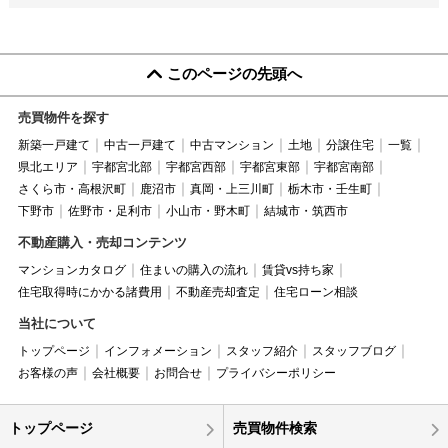
このページの先頭へ
売買物件を探す
新築一戸建て
中古一戸建て
中古マンション
土地
分譲住宅
一覧
県北エリア
宇都宮北部
宇都宮西部
宇都宮東部
宇都宮南部
さくら市・高根沢町
鹿沼市
真岡・上三川町
栃木市・壬生町
下野市
佐野市・足利市
小山市・野木町
結城市・筑西市
不動産購入・売却コンテンツ
マンションカタログ
住まいの購入の流れ
賃貸vs持ち家
住宅取得時にかかる諸費用
不動産売却査定
住宅ローン相談
当社について
トップページ
インフォメーション
スタッフ紹介
スタッフブログ
お客様の声
会社概要
お問合せ
プライバシーポリシー
トップページ
売買物件検索