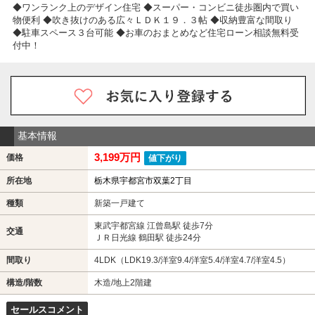
◆ワンランク上のデザイン住宅 ◆スーパー・コンビニ徒歩圏内で買い
物便利 ◆吹き抜けのある広々ＬＤＫ１９．３帖 ◆収納豊富な間取り
◆駐車スペース３台可能 ◆お車のおまとめなど住宅ローン相談無料受
付中！
基本情報
3,199万円
価格
値下がり
所在地
栃木県宇都宮市双葉2丁目
種類
新築一戸建て
東武宇都宮線 江曾島駅 徒歩7分
交通
ＪＲ日光線 鶴田駅 徒歩24分
間取り
4LDK（LDK19.3/洋室9.4/洋室5.4/洋室4.7/洋室4.5）
構造/階数
木造/地上2階建
セールスコメント