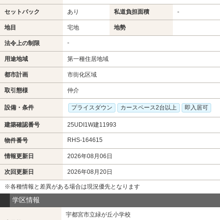
セットバック
あり
私道負担面積
-
地目
宅地
地勢
-
法令上の制限
用途地域
第一種住居地域
都市計画
市街化区域
取引態様
仲介
設備・条件
プライスダウン
カースペース2台以上
即入居可
建築確認番号
25UDI1W建11993
RHS-164615
物件番号
情報更新日
2026年08月06日
次回更新日
2026年08月20日
※各種情報と差異がある場合は現況優先となります
学区情報
宇都宮市立緑が丘小学校