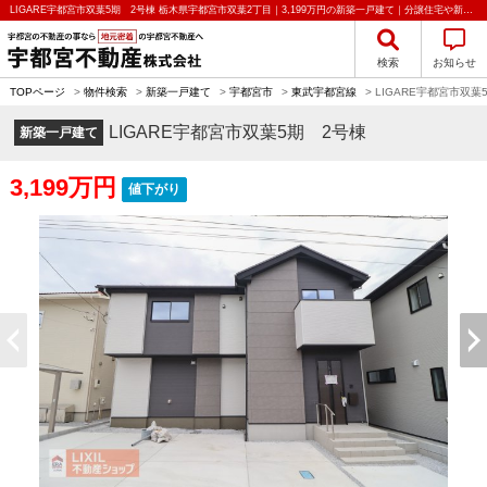
LIGARE宇都宮市双葉5期 2号棟 栃木県宇都宮市双葉2丁目｜3,199万円の新築一戸建て｜分譲住宅や新築物件｜宇都宮不動産株式会社
検索
お知らせ
TOPページ
>
物件検索
>
新築一戸建て
>
宇都宮市
>
東武宇都宮線
>
LIGARE宇都宮市双葉
LIGARE宇都宮市双葉5期 2号棟
新築一戸建て
3,199万円
値下がり