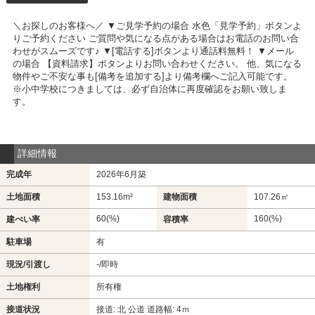
＼お探しのお客様へ／ ▼ご見学予約の場合 水色「見学予約」ボタンよ
りご予約ください ご質問や気になる点がある場合はお電話のお問い合
わせがスムーズです♪ ▼[電話する]ボタンより通話料無料！ ▼メール
の場合 【資料請求】ボタンよりお問い合わせください。 他、気になる
物件やご不安な事も[備考を追加する]より備考欄へご記入可能です。
※小中学校につきましては、必ず自治体に再度確認をお願い致しま
す。
詳細情報
完成年
2026年6月築
土地面積
153.16m²
建物面積
107.26㎡
60(%)
160(%)
建ぺい率
容積率
駐車場
有
現況/引渡し
-/即時
土地権利
所有権
接道状況
接道: 北 公道 道路幅: 4ｍ