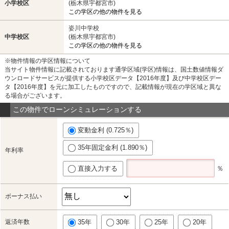
小学校区
(栃木県宇都宮市)
この学区の他の物件を見る
姿川中学校
中学校区
(栃木県宇都宮市)
この学区の他の物件を見る
※物件情報の学区情報について
当サイト物件情報に記載されております通学区域(学区)情報は、国土数値情報ダ
ウンロードサービスが提供する小学校区データ【2016年度】及び中学校区デー
タ【2016年度】を元に加工したものですので、記載情報が現在の学区域と異な
る場合がございます。
この物件でローンシミュレーションする
変動金利 (0.725％)
35年固定金利 (1.890％)
年利率
直接入力する
％
ボーナス払い
返済年数
35年
30年
25年
20年