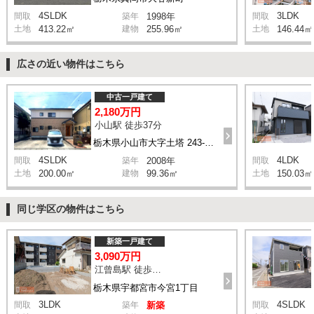
4SLDK
3LDK
間取
築年
1998年
間取
土地
413.22㎡
建物
255.96㎡
土地
146.44㎡
広さの近い物件はこちら
中古一戸建て
2,180万円
小山駅 徒歩37分
栃木県小山市大字土塔 243-146
4SLDK
4LDK
間取
築年
2008年
間取
土地
200.00㎡
建物
99.36㎡
土地
150.03㎡
同じ学区の物件はこちら
新築一戸建て
3,090万円
江曾島駅 徒歩23分
栃木県宇都宮市今宮1丁目
3LDK
4SLDK
間取
築年
新築
間取