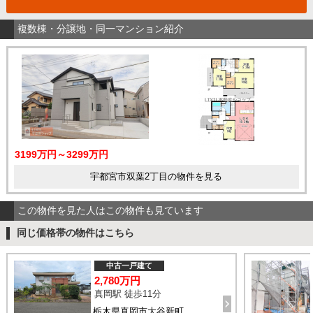
複数棟・分譲地・同一マンション紹介
3199万円～3299万円
宇都宮市双葉2丁目の物件を見る
この物件を見た人はこの物件も見ています
同じ価格帯の物件はこちら
中古一戸建て
2,780万円
真岡駅 徒歩11分
栃木県真岡市大谷新町